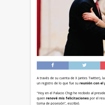
[ 05/08/2026 ]
Diputa
Iquique
DEPORTES
[ 05/08/2026 ]
Conce
público del sector E
[ 06/08/2026 ]
El pap
noviembre
INTER
A través de su cuenta de X (antes Twitter), l
un registro de lo que fue su
reunión con el
“Hoy en el Palacio Chigi he recibido al presi
quien
renové mis felicitaciones
por el res
toma de posesión”, escribió.