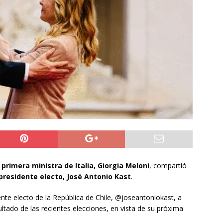
do Álvaro Jofre alerta por el futuro del Casino Municipal de
jo Municipal aprueba proyecto para mejorar el alumbrado
l Boro
ALTO HOSPICIO
a León XIV viajará a Uruguay, Argentina y Perú del 6 al 17 de
NACIONAL
a
primera ministra de Italia, Giorgia Meloni
, compartió
 presidente electo, José Antonio Kast
.
dente electo de la República de Chile, @joseantoniokast, a
ultado de las recientes elecciones, en vista de su próxima