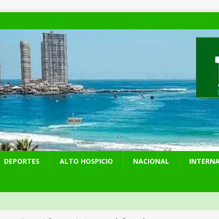
DEPORTES
ALTO HOSPICIO
NACIONAL
INTERN
 preventiva por influenza aviar tras nuevo hallazgo de ave