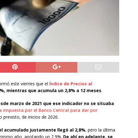
do Álvaro Jofre alerta por el futuro del Casino Municipal de
jo Municipal aprueba proyecto para mejorar el alumbrado
l Boro
ALTO HOSPICIO
a León XIV viajará a Uruguay, Argentina y Perú del 6 al 17 de
NACIONAL
nformó este viernes que el
Índice de Precios al
,4%, mientras que acumula un 2,8% a 12 meses
.
sde marzo de 2021 que ese indicador no se situaba
 impuesta por el Banco Central para dar por
zo previsto, de inicios de 2026.
 el acumulado justamente llegó al 2,8%
, pero la última
l mismo año, anotando un 2,9%.
De ahí en adelante, se