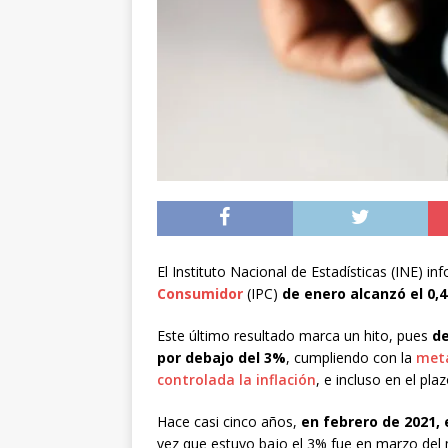
[ 05/08/2026 ]
Diputa
Iquique
DEPORTES
[ 05/08/2026 ]
Conce
público del sector E
[ 06/08/2026 ]
El pap
noviembre
INTER
El Instituto Nacional de Estadísticas (INE) i
Consumidor
(IPC)
de enero alcanzó el 0
Este último resultado marca un hito, pues
de
por debajo del 3%
, cumpliendo con la
meta
controlada la inflación
, e incluso en el pla
Hace casi cinco años,
en febrero de 2021,
vez que estuvo bajo el 3% fue en marzo de