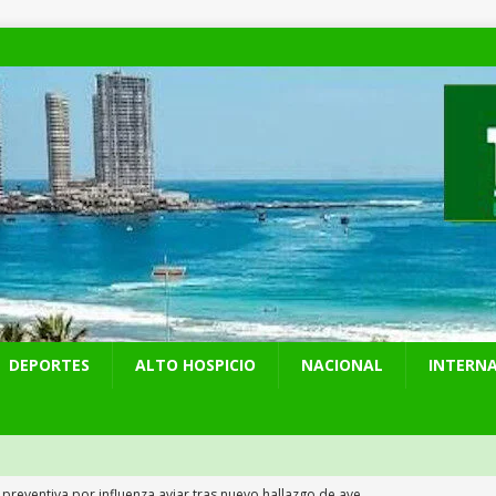
DEPORTES
ALTO HOSPICIO
NACIONAL
INTERN
 preventiva por influenza aviar tras nuevo hallazgo de ave