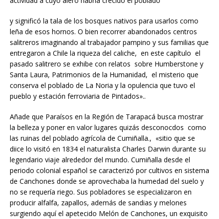
actividad a cuyo alero habría crecido el poblado
y significó la tala de los bosques nativos para usarlos como
leña de esos hornos. O bien recorrer abandonados centros
salitreros imaginando al trabajador pampino y sus familias que
entregaron a Chile la riqueza del caliche, en este capítulo el
pasado salitrero se exhibe con relatos sobre Humberstone y
Santa Laura, Patrimonios de la Humanidad, el misterio que
conserva el poblado de La Noria y la opulencia que tuvo el
pueblo y estación ferroviaria de Pintados»..
Añade que Paraísos en la Región de Tarapacá busca mostrar
la belleza y poner en valor lugares quizás desconocdos como
las ruinas del poblado agrícola de Cumiñalla., «sitio que se
diice lo visitó en 1834 el naturalista Charles Darwin durante su
legendario viaje alrededor del mundo. Cumiñalla desde el
periodo colonial español se caracterizó por cultivos en sistema
de Canchones donde se aprovechaba la humedad del suelo y
no se requería riego. Sus pobladores se especializaron en
producir alfalfa, zapallos, además de sandias y melones
surgiendo aquí el apetecido Melón de Canchones, un exquisito