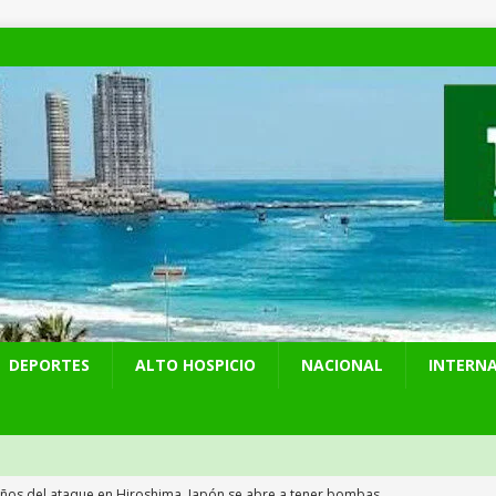
DEPORTES
ALTO HOSPICIO
NACIONAL
INTERN
años del ataque en Hiroshima, Japón se abre a tener bombas