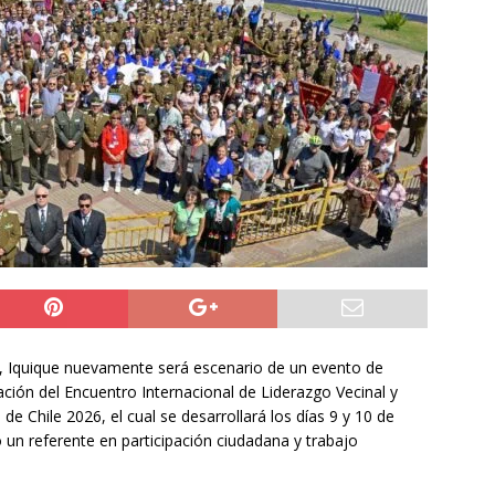
ión
POLICIAL
a León XIV viajará a Uruguay, Argentina y Perú del 6 al 17 de
NACIONAL
do Jofré oficia a la SCJ para fiscalizar el impacto fiscal en la
GORE Tarapacá
DEPORTES
ro, Iquique nuevamente será escenario de un evento de
zación del Encuentro Internacional de Liderazgo Vecinal y
e Chile 2026, el cual se desarrollará los días 9 y 10 de
 un referente en participación ciudadana y trabajo