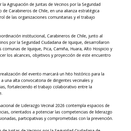
 la Agrupación de Juntas de Vecinos por la Seguridad
 de Carabineros de Chile, en una alianza estratégica
l rol de las organizaciones comunitarias y el trabajo
rdinación institucional, Carabineros de Chile, junto al
inos por la Seguridad Ciudadana de Iquique, desarrollaron
as comunas de Iquique, Pica, Camiña, Huara, Alto Hospicio y
cer los alcances, objetivos y proyección de este encuentro
ealización del evento marcará un hito histórico para la
 a una alta convocatoria de dirigentes vecinales y
s, fortaleciendo el trabajo colaborativo entre la
e.
nacional de Liderazgo Vecinal 2026 contempla espacios de
ncias, orientados a potenciar las competencias de liderazgo
onadas, participativas y comprometidas con la prevención.
ón de Juntas de Vecinos por la Seguridad Ciudadana de