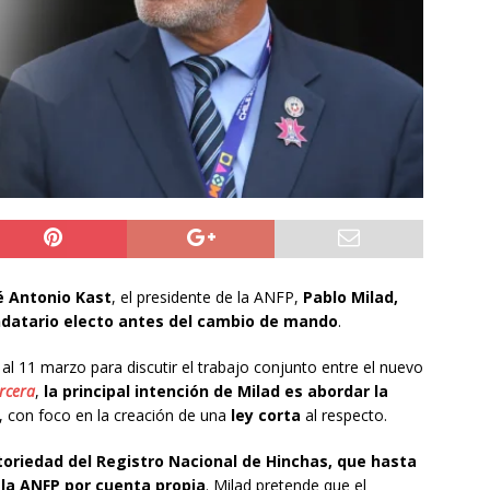
ros de la Unión Europea acuerdan reforzar fronteras, retornos y
prana tras la crisis en Ceuta
INTERNACIONAL
o del cobre alcanzó un nuevo máximo histórico
NACIONAL
s millonarios en el Gobierno: 46 funcionarios de
nan igual o más que el presidente Kast
DEPORTES
é Antonio Kast
, el presidente de la ANFP,
Pablo Milad,
ndatario electo antes del cambio de mando
.
al 11 marzo para discutir el trabajo conjunto entre el nuevo
rcera
,
la principal intención de Milad es abordar la
, con foco en la creación de una
ley corta
al respecto.
atoriedad del Registro Nacional de Hinchas, que hasta
 la ANFP por cuenta propia
. Milad pretende que el