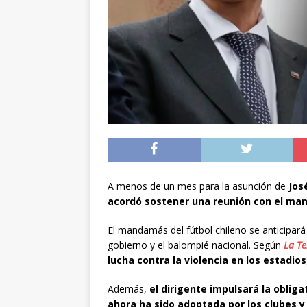
[ 04/08/2026 ]
Minist
sistema de alerta tem
[ 04/08/2026 ]
Preci
[ 05/08/2026 ]
Sueldo
superintendencias ga
A menos de un mes para la asunción de
Jos
acordó sostener una reunión con el ma
El mandamás del fútbol chileno se anticipará 
gobierno y el balompié nacional. Según
La Te
lucha contra la violencia en los estadios
Además,
el dirigente impulsará la oblig
ahora ha sido adoptada por los clubes y