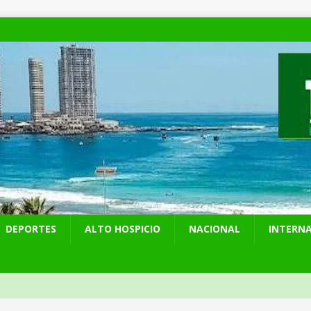
DEPORTES
ALTO HOSPICIO
NACIONAL
INTERN
presentó en cadena nacional su «Agenda contra el Crimen