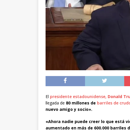
[ 05/08/2026 ]
A 1.66
volvieron a Chile
P
[ 05/08/2026 ]
La pro
desde los 17 años
[ 07/08/2026 ]
Kast a
Espriella
NACIONA
El
presidente estadounidense,
Donald Tr
llegada de
80 millones de
barriles de cru
nuevo amigo y socio».
«Ahora nadie puede creer lo que está v
aumentado en más de 600.000 barriles di