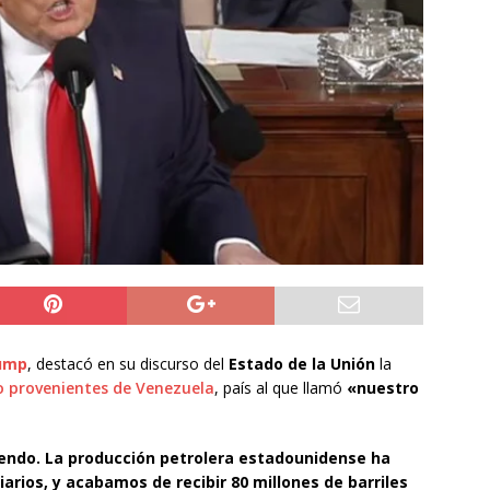
6 becados se les pago los estudios en el extranjero y nunca
OLICIAL
puesta del Gobierno que busca facilitar el ingreso a Carabineros
NACIONAL
rribó a Colombia para asistir a la asunción de Abelardo de la
L
ump
, destacó en su discurso del
Estado de la Unión
la
do provenientes de Venezuela
, país al que llamó
«nuestro
iendo. La producción petrolera estadounidense ha
arios, y acabamos de recibir 80 millones de barriles