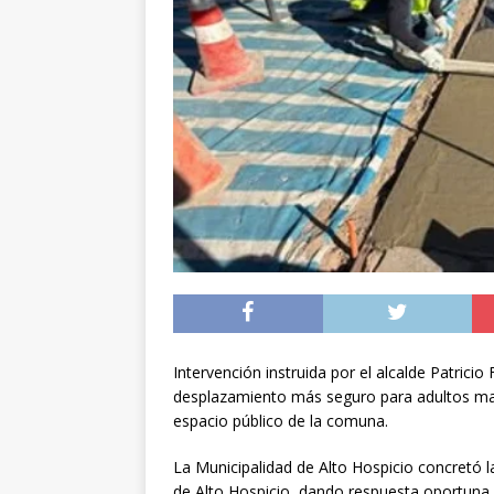
[ 05/08/2026 ]
Diputa
Iquique
DEPORTES
[ 05/08/2026 ]
Conce
público del sector E
[ 06/08/2026 ]
El pap
noviembre
INTER
Intervención instruida por el alcalde Patricio
desplazamiento más seguro para adultos may
espacio público de la comuna.
La Municipalidad de Alto Hospicio concretó 
de Alto Hospicio, dando respuesta oportuna