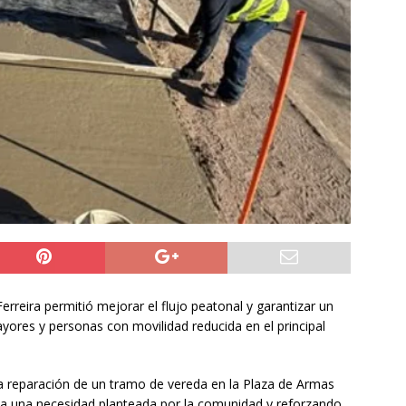
do Álvaro Jofre alerta por el futuro del Casino Municipal de
jo Municipal aprueba proyecto para mejorar el alumbrado
l Boro
ALTO HOSPICIO
a León XIV viajará a Uruguay, Argentina y Perú del 6 al 17 de
NACIONAL
 Ferreira permitió mejorar el flujo peatonal y garantizar un
ores y personas con movilidad reducida en el principal
la reparación de un tramo de vereda en la Plaza de Armas
 a una necesidad planteada por la comunidad y reforzando