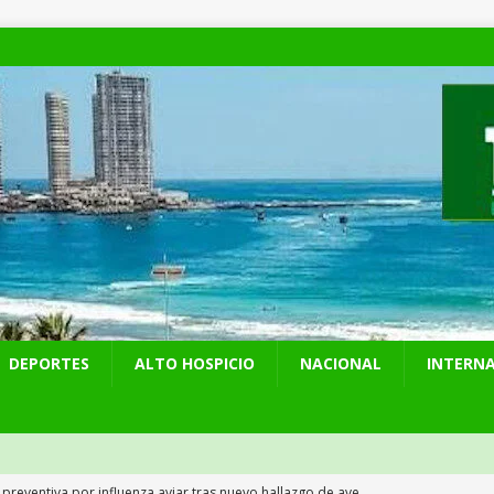
DEPORTES
ALTO HOSPICIO
NACIONAL
INTERN
 preventiva por influenza aviar tras nuevo hallazgo de ave