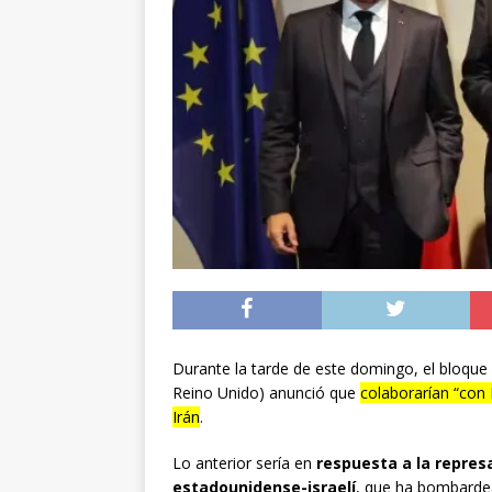
[ 05/08/2026 ]
Diputa
Iquique
DEPORTES
[ 05/08/2026 ]
Conce
público del sector E
[ 06/08/2026 ]
El pap
noviembre
INTER
Durante la tarde de este domingo, el bloque
Reino Unido) anunció que
colaborarían “con 
Irán
.
Lo anterior sería en
respuesta a la represa
estadounidense-israelí
, que ha bombardea