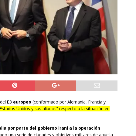
do Álvaro Jofre alerta por el futuro del Casino Municipal de
jo Municipal aprueba proyecto para mejorar el alumbrado
l Boro
ALTO HOSPICIO
a León XIV viajará a Uruguay, Argentina y Perú del 6 al 17 de
NACIONAL
 del
E3 europeo
(conformado por Alemania, Francia y
Estados Unidos y sus aliados” respecto a la situación en
lia por parte del gobierno iraní a la operación
do una serie de ciudades y objetivos militares de aquella