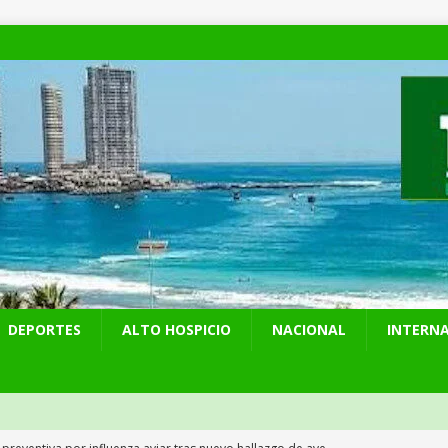
DEPORTES
ALTO HOSPICIO
NACIONAL
INTERN
 preventiva por influenza aviar tras nuevo hallazgo de ave