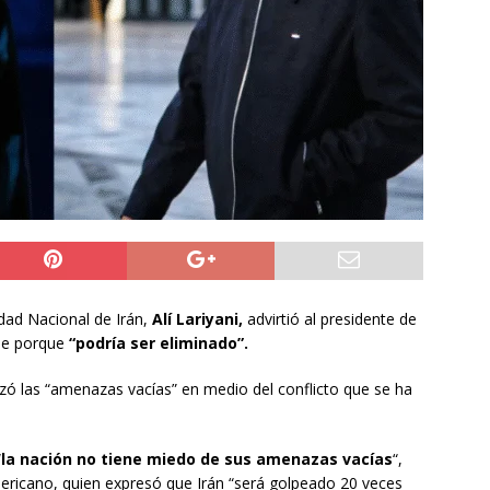
NACIONAL
 preventiva por influenza aviar tras nuevo hallazgo de ave
 Iquique
IQUIQUE
años del ataque en Hiroshima, Japón se abre a tener bombas
ACIONAL
dad Nacional de Irán,
Alí Lariyani,
advirtió al presidente de
de porque
“podría ser eliminado”.
azó las “amenazas vacías” en medio del conflicto que se ha
“
la nación no tiene miedo de sus amenazas vacías
“,
ericano, quien expresó que Irán “será golpeado 20 veces