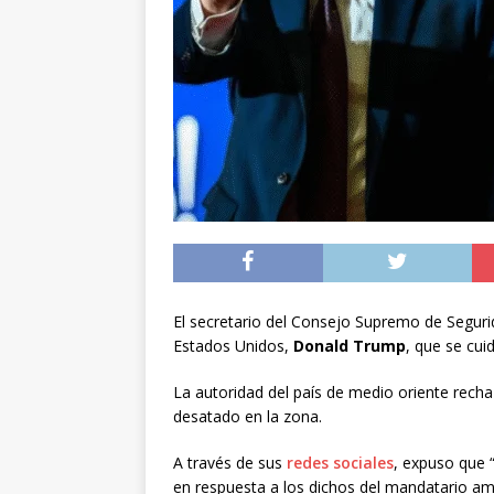
noviembre
INTER
[ 06/08/2026 ]
Alerta
silvestre positiva en
[ 07/08/2026 ]
A 81 
nucleares
INTERN
El secretario del Consejo Supremo de Seguri
Estados Unidos,
Donald Trump
, que se cui
La autoridad del país de medio oriente rech
desatado en la zona.
A través de sus
redes sociales
, expuso que 
en respuesta a los dichos del mandatario am