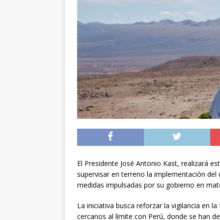
noviembre
INTER
[ 06/08/2026 ]
Alerta
silvestre positiva en
[ 07/08/2026 ]
A 81 
nucleares
INTERN
El Presidente José Antonio Kast, realizará est
supervisar en terreno la implementación del
medidas impulsadas por su gobierno en mater
La iniciativa busca reforzar la vigilancia en 
cercanos al límite con Perú, donde se han de