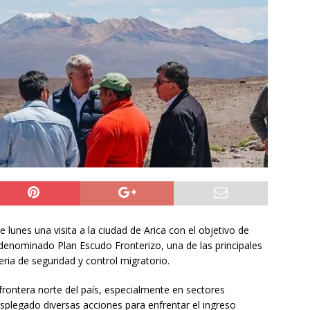
NACIONAL
 preventiva por influenza aviar tras nuevo hallazgo de ave
 Iquique
IQUIQUE
años del ataque en Hiroshima, Japón se abre a tener bombas
ACIONAL
e lunes una visita a la ciudad de Arica con el objetivo de
 denominado Plan Escudo Fronterizo, una de las principales
ia de seguridad y control migratorio.
la frontera norte del país, especialmente en sectores
splegado diversas acciones para enfrentar el ingreso