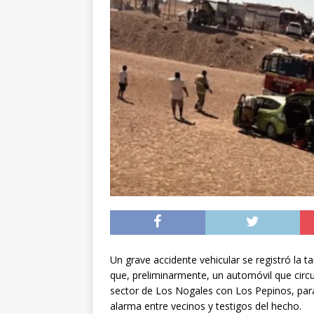
[ 05/08/2026 ]
Diputa
Iquique
DEPORTES
[ 05/08/2026 ]
Conce
público del sector E
[ 06/08/2026 ]
El pap
noviembre
INTER
Un grave accidente vehicular se registró la 
que, preliminarmente, un automóvil que circul
sector de Los Nogales con Los Pepinos, para
alarma entre vecinos y testigos del hecho.