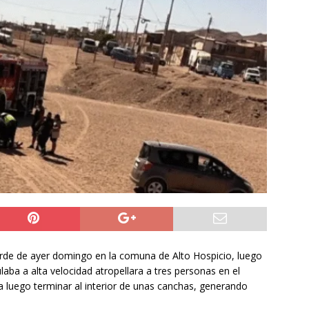
do Álvaro Jofre alerta por el futuro del Casino Municipal de
jo Municipal aprueba proyecto para mejorar el alumbrado
l Boro
ALTO HOSPICIO
a León XIV viajará a Uruguay, Argentina y Perú del 6 al 17 de
NACIONAL
tarde de ayer domingo en la comuna de Alto Hospicio, luego
aba a alta velocidad atropellara a tres personas en el
 luego terminar al interior de unas canchas, generando