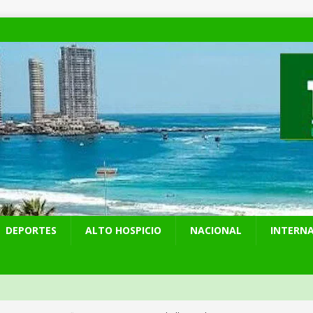
DEPORTES
ALTO HOSPICIO
NACIONAL
INTERN
 preventiva por influenza aviar tras nuevo hallazgo de ave