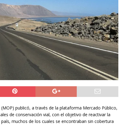
y Venezuela reactivan oficialmente sus relaciones consulares tras
tico
NACIONAL
 sabe del grave accidente vehicular que sufrió Nelson Tapia:
de ebriedad
DEPORTES
a preventiva para la Región de Tarapacá
IQUIQUE
as (MOP) publicó, a través de la plataforma Mercado Público,
ales de conservación vial, con el objetivo de reactivar la
 país, muchos de los cuales se encontraban sin cobertura