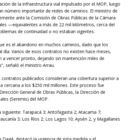
ción de la infraestructura vial impulsado por el MOP, luego
un número importante de redes de caminos. El ministro de
temente ante la Comisión de Obras Públicas de la Cámara
les —equivalentes a más de 22 mil kilómetros, cerca del
oblemas de continuidad o no estaban vigentes.
ue es el abandono en muchos caminos, dado que los
l día. Varios de esos contratos no existen hace meses,
n a vencer pronto, dejando sin mantención miles de
”, señaló el ministro Arrau.
2 contratos publicados consideran una cobertura superior a
da cercana a los $250 mil millones. Este proceso fue
irección General de Obras Públicas, la Dirección de
riales (Seremis) del MOP.
la siguiente: Tarapacá 3; Antofagasta 2; Atacama 7;
Araucanía 3; Los Ríos 2; Los Lagos 10; Aysén 2, y Magallanes
ín Dagá, destacó la urgencia de esta medida y el