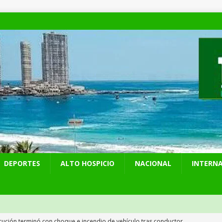
DEPORTES
ALTO HOSPICIO
NACIONAL
INTERN
cución terminó con choque e incendio de vehículo tras conductor