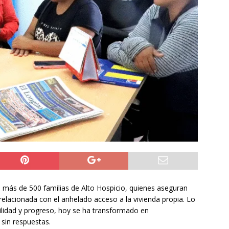
NACIONAL
 preventiva por influenza aviar tras nuevo hallazgo de ave
 Iquique
IQUIQUE
años del ataque en Hiroshima, Japón se abre a tener bombas
ACIONAL
 más de 500 familias de Alto Hospicio, quienes aseguran
 relacionada con el anhelado acceso a la vivienda propia. Lo
idad y progreso, hoy se ha transformado en
 sin respuestas.