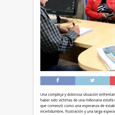
noviembre
INTER
[ 06/08/2026 ]
Alerta
silvestre positiva en
[ 07/08/2026 ]
A 81 
nucleares
INTERN
Una compleja y dolorosa situación enfrentan
haber sido víctimas de una millonaria estafa
que comenzó como una esperanza de estabil
incertidumbre, frustración y una larga espera