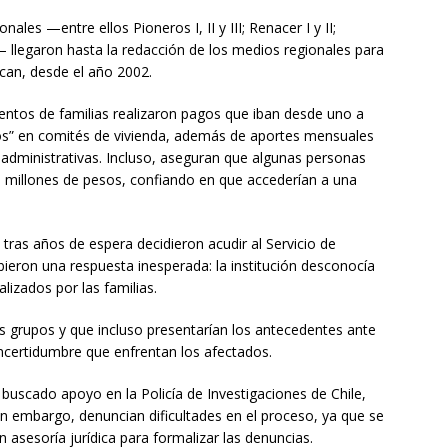
les —entre ellos Pioneros I, II y III; Renacer I y II;
llegaron hasta la redacción de los medios regionales para
dican, desde el año 2002.
ientos de familias realizaron pagos que iban desde uno a
os” en comités de vivienda, además de aportes mensuales
 administrativas. Incluso, aseguran que algunas personas
 millones de pesos, confiando en que accederían a una
 tras años de espera decidieron acudir al Servicio de
bieron una respuesta inesperada: la institución desconocía
lizados por las familias.
s grupos y que incluso presentarían los antecedentes ante
a incertidumbre que enfrentan los afectados.
 buscado apoyo en la Policía de Investigaciones de Chile,
 Sin embargo, denuncian dificultades en el proceso, ya que se
n asesoría jurídica para formalizar las denuncias.