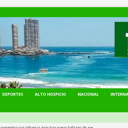
DEPORTES
ALTO HOSPICIO
NACIONAL
INTERN
 preventiva por influenza aviar tras nuevo hallazgo de ave