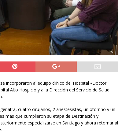
do Álvaro Jofre alerta por el futuro del Casino Municipal de
jo Municipal aprueba proyecto para mejorar el alumbrado
l Boro
ALTO HOSPICIO
a León XIV viajará a Uruguay, Argentina y Perú del 6 al 17 de
NACIONAL
se incorporaron al equipo clínico del Hospital «Doctor
tal Alto Hospicio y a la Dirección del Servicio de Salud
o.
eriatra, cuatro cirujanos, 2 anestesistas, un otorrino y un
les más que cumplieron su etapa de Destinación y
teriormente especializarse en Santiago y ahora retornar al
.