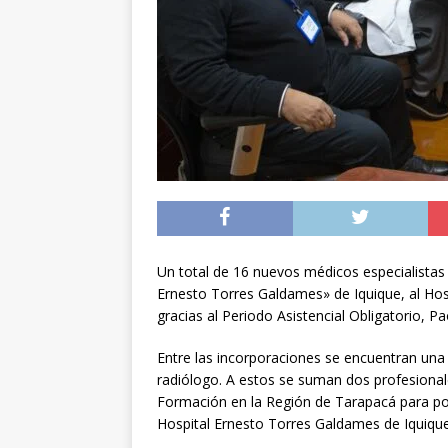
[ 05/08/2026 ]
Diputa
Iquique
DEPORTES
[ 05/08/2026 ]
Conce
público del sector E
[ 06/08/2026 ]
El pap
noviembre
INTER
Un total de 16 nuevos médicos especialistas 
Ernesto Torres Galdames» de Iquique, al Hospi
gracias al Periodo Asistencial Obligatorio, Pa
Entre las incorporaciones se encuentran una g
radiólogo. A estos se suman dos profesiona
Formación en la Región de Tarapacá para pos
Hospital Ernesto Torres Galdames de Iquique