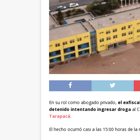
preventiva en la reg
[ 06/08/2026 ]
El pap
noviembre
INTER
[ 07/08/2026 ]
Diputa
Municipalidad y el 
En su rol como abogado privado,
el exfisca
detenido intentando ingresar droga
al C
Tarapacá
.
El hecho ocurrió casi a las 15:00 horas de la