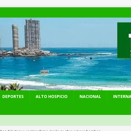
DEPORTES
ALTO HOSPICIO
NACIONAL
INTERN
años del ataque en Hiroshima, Japón se abre a tener bombas