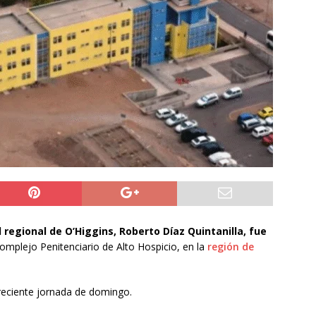
ión
POLICIAL
a León XIV viajará a Uruguay, Argentina y Perú del 6 al 17 de
NACIONAL
do Jofré oficia a la SCJ para fiscalizar el impacto fiscal en la
GORE Tarapacá
DEPORTES
l regional de O’Higgins, Roberto Díaz Quintanilla, fue
omplejo Penitenciario de Alto Hospicio, en la
región de
 reciente jornada de domingo.