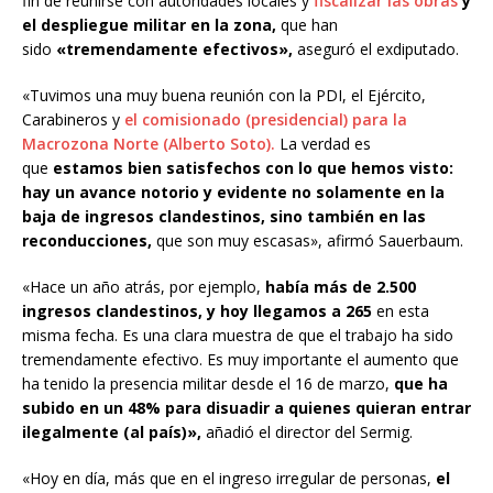
fin de reunirse con autoridades locales y
fiscalizar las obras
y
el despliegue militar en la zona,
que han
sido
«tremendamente efectivos»,
aseguró el exdiputado.
«Tuvimos una muy buena reunión con la PDI, el Ejército,
Carabineros y
el comisionado (presidencial) para la
Macrozona Norte (Alberto Soto).
La verdad es
que
estamos bien satisfechos con lo que hemos visto:
hay un avance notorio y evidente no solamente en la
baja de ingresos clandestinos, sino también en las
reconducciones,
que son muy escasas», afirmó Sauerbaum.
«Hace un año atrás, por ejemplo,
había más de 2.500
ingresos clandestinos, y hoy llegamos a 265
en esta
misma fecha. Es una clara muestra de que el trabajo ha sido
tremendamente efectivo. Es muy importante el aumento que
ha tenido la presencia militar desde el 16 de marzo,
que ha
subido en un 48% para disuadir a quienes quieran entrar
ilegalmente (al país)»,
añadió el director del Sermig.
«Hoy en día, más que en el ingreso irregular de personas,
el