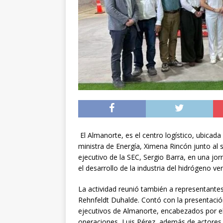
noviembre
INTER
[ 06/08/2026 ]
Alerta
silvestre positiva en
[ 07/08/2026 ]
A 81 
nucleares
INTERN
El Almanorte, es el centro logístico, ubicada 
ministra de Energía, Ximena Rincón junto al
ejecutivo de la SEC, Sergio Barra, en una jor
el desarrollo de la industria del hidrógeno v
La actividad reunió también a representante
Rehnfeldt Duhalde. Contó con la presentació
ejecutivos de Almanorte, encabezados por el
operaciones, Luis Pérez, además de actores 