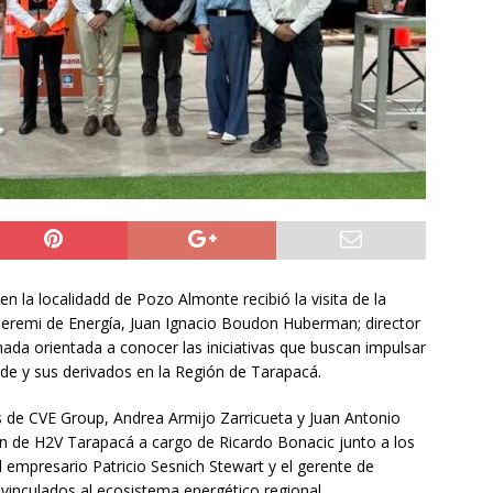
NACIONAL
 preventiva por influenza aviar tras nuevo hallazgo de ave
 Iquique
IQUIQUE
años del ataque en Hiroshima, Japón se abre a tener bombas
ACIONAL
en la localidadd de Pozo Almonte recibió la visita de la
 seremi de Energía, Juan Ignacio Boudon Huberman; director
nada orientada a conocer las iniciativas que buscan impulsar
erde y sus derivados en la Región de Tarapacá.
s de CVE Group, Andrea Armijo Zarricueta y Juan Antonio
n de H2V Tarapacá a cargo de Ricardo Bonacic junto a los
 empresario Patricio Sesnich Stewart y el gerente de
vinculados al ecosistema energético regional.