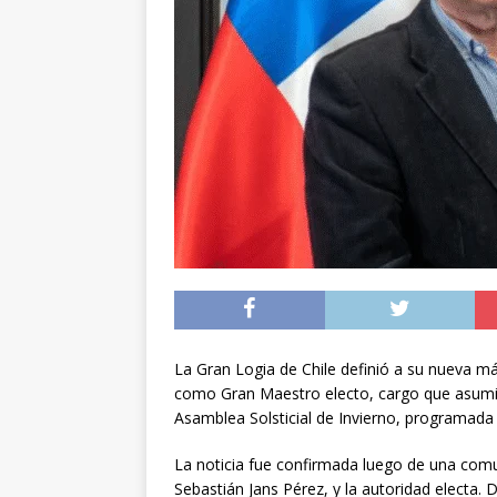
[ 05/08/2026 ]
Diputa
Iquique
DEPORTES
[ 05/08/2026 ]
Conce
público del sector E
[ 06/08/2026 ]
El pap
noviembre
INTER
La Gran Logia de Chile definió a su nueva má
como Gran Maestro electo, cargo que asumir
Asamblea Solsticial de Invierno, programada 
La noticia fue confirmada luego de una comu
Sebastián Jans Pérez, y la autoridad electa.