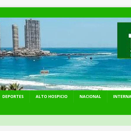
DEPORTES
ALTO HOSPICIO
NACIONAL
INTERN
yahu amplía distancia con Trump y rechaza acuerdo de paz para