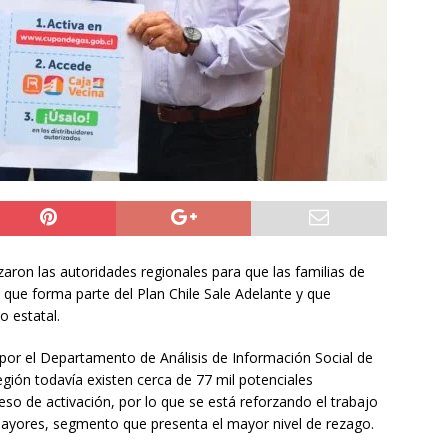
ltos
ALTO HOSPICIO
io en Carabineros anunciado por Arrau apunta a filtración de
l origen de las cirugías de la esposa de Araya
NACIONAL
al Néstor Gabriel Jofre pedirá retirar los limpiapaeabrisas de las
QUIQUE
zaron las autoridades regionales para que las familias de
 que forma parte del Plan Chile Sale Adelante y que
o estatal.
por el Departamento de Análisis de Información Social de
región todavía existen cerca de 77 mil potenciales
so de activación, por lo que se está reforzando el trabajo
 mayores, segmento que presenta el mayor nivel de rezago.