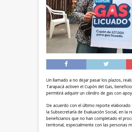
niños, jóvenes y adu
[ 08/08/2026 ]
Sumar
datos médicos y no a
[ 09/08/2026 ]
Concej
calles de Iquique
I
Un llamado a no dejar pasar los plazos, reali
Tarapacá activen el Cupón del Gas, beneficio
permitirá adquirir un cilindro de gas con apoy
De acuerdo con el último reporte elaborado 
la Subsecretaría de Evaluación Social, en la 
beneficiarios que no han completado el proce
territorial, especialmente con las personas