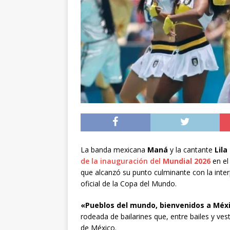
[ 05/08/2026 ]
Diputa
Iquique
DEPORTES
[ 05/08/2026 ]
Conce
público del sector E
[ 06/08/2026 ]
El pap
noviembre
INTER
La banda mexicana
Maná
y la cantante
Lila
de la inauguración del
Mundial 2026
en e
que alcanzó su punto culminante con la inte
oficial de la Copa del Mundo.
«Pueblos del mundo, bienvenidos a Méx
rodeada de bailarines que, entre bailes y ve
de México.