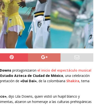
do Álvaro Jofre alerta por el futuro del Casino Municipal de
jo Municipal aprueba proyecto para mejorar el alumbrado
l Boro
ALTO HOSPICIO
a León XIV viajará a Uruguay, Argentina y Perú del 6 al 17 de
NACIONAL
 Downs
protagonizaron
el inicio del espectáculo musical
l
Estadio Azteca de Ciudad de México
, una celebración
rpretación de
«Dai Dai»
, de la colombiana
Shakira
, tema
ico»
, dijo Lila Downs, quien vistió un huipil blanco y
stimentas, alzaron un homenaje a las culturas prehispánicas