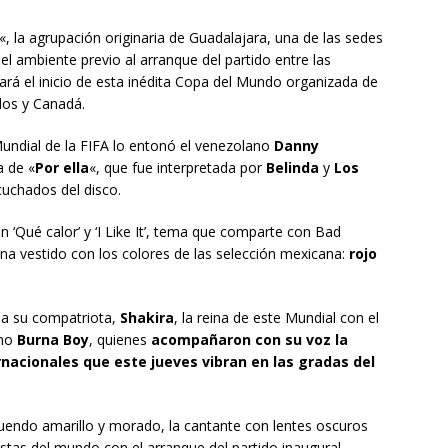
«, la agrupación originaria de Guadalajara, una de las sedes
el ambiente previo al arranque del partido entre las
ará el inicio de esta inédita Copa del Mundo organizada de
dos y Canadá.
Mundial de la FIFA lo entonó el venezolano
Danny
a de «
Por ella
«, que fue interpretada por
Belinda
y
Los
cuchados del disco.
n ‘Qué calor’ y ‘I Like It’, tema que comparte con Bad
atina vestido con los colores de las selección mexicana:
rojo
o a su compatriota,
Shakira
, la reina de este Mundial con el
ano
Burna Boy
, quienes
acompañaron con su voz la
rnacionales que este jueves vibran en las gradas del
atuendo amarillo y morado, la cantante con lentes oscuros
stas del mundo con el arranque del partido inaugural.