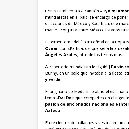
Con su emblemática canción «
Oye mi amor
mundialistas en el país, se encargó de poner 
selecciones de México y Sudáfrica, que marc
manera conjunta entre México, Estados Uni
El primer tema del álbum oficial de la Copa 
Ocean
con «Partidazo», que sería la antesal
Ángeles Azules
, otro de los temas más es
Al repertorio mundialista le siguió
J Balvin
co
Bunny, en un baile que invitaba a la fiesta l
y verde
.
El originario de Medellín le abrió el escenari
tema «
Dai Dai
» que comparte con el nigeri
pasión de aficionados nacionales e inte
Azteca
.
Entre cientos de bailarines y vestida en un 
abrió esta cancha que será una de las más vi