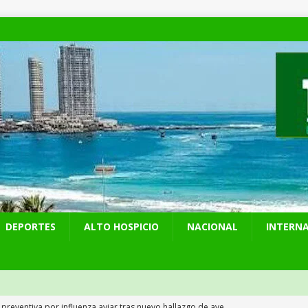
DEPORTES
ALTO HOSPICIO
NACIONAL
INTERN
 preventiva por influenza aviar tras nuevo hallazgo de ave