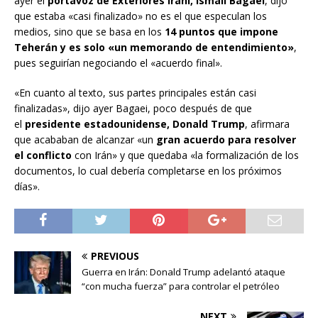
ayer el
portavoz de Exteriores iraní, Ismail Bagaei
, dijo
que estaba «casi finalizado» no es el que especulan los
medios, sino que se basa en los
14 puntos que impone
Teherán y es solo «un memorando de entendimiento»
,
pues seguirían negociando el «acuerdo final».
«En cuanto al texto, sus partes principales están casi
finalizadas», dijo ayer Bagaei, poco después de que
el
presidente estadounidense, Donald Trump
, afirmara
que acababan de alcanzar «un
gran acuerdo para resolver
el conflicto
con Irán» y que quedaba «la formalización de los
documentos, lo cual debería completarse en los próximos
días».
PREVIOUS
Guerra en Irán: Donald Trump adelantó ataque
“con mucha fuerza” para controlar el petróleo
NEXT