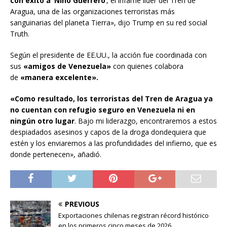
con éxito a ‘Niño Guerrero
‘, el infame líder del Tren de
Aragua, una de las organizaciones terroristas más
sanguinarias del planeta Tierra», dijo Trump en su red social
Truth.
Según el presidente de EE.UU., la acción fue coordinada con
sus
«amigos de Venezuela»
con quienes colabora
de
«manera excelente».
«Como resultado, los terroristas del Tren de Aragua ya
no cuentan con refugio seguro en Venezuela ni en
ningún otro lugar
. Bajo mi liderazgo, encontraremos a estos
despiadados asesinos y capos de la droga dondequiera que
estén y los enviaremos a las profundidades del infierno, que es
donde pertenecen», añadió.
PREVIOUS
Exportaciones chilenas registran récord histórico
en los primeros cinco meses de 2026