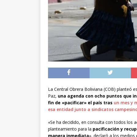
[ 05/08/2026 ]
Diputa
Iquique
DEPORTES
[ 05/08/2026 ]
Conce
público del sector E
[ 06/08/2026 ]
El pap
noviembre
INTER
La Central Obrera Boliviana (COB) planteó es
Paz,
una agenda con ocho puntos que incl
fin de «pacificar» el país tras
un mes y 
esa entidad junto a sindicatos campesin
«Se ha decidido, en consulta con todos los a
planteamiento para la
pacificación y recu
manera inmediata
«, declaró a los medios