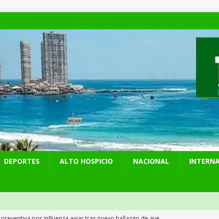
DEPORTES
ALTO HOSPICIO
NACIONAL
INTERN
 preventiva por influenza aviar tras nuevo hallazgo de ave