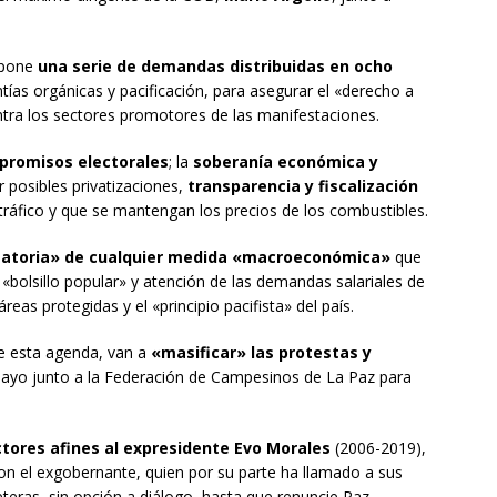
ropone
una serie de demandas distribuidas en ocho
tías orgánicas y pacificación, para asegurar el «derecho a
ntra los sectores promotores de las manifestaciones.
promisos electorales
; la
soberanía económica y
r posibles privatizaciones,
transparencia y fiscalización
ráfico y que se mantengan los precios de los combustibles.
igatoria» de cualquier medida «macroeconómica»
que
 «bolsillo popular» y atención de las demandas salariales de
reas protegidas y el «principio pacifista» del país.
de esta agenda, van a
«masificar» las protestas y
mayo junto a la Federación de Campesinos de La Paz para
ores afines al expresidente Evo Morales
(2006-2019),
con el exgobernante, quien por su parte ha llamado a sus
eras, sin opción a diálogo, hasta que renuncie Paz.