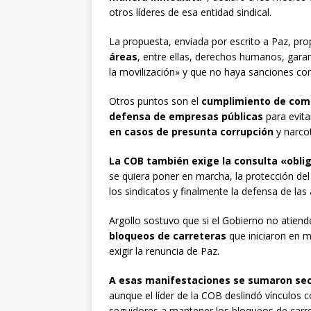
otros líderes de esa entidad sindical.
La propuesta, enviada por escrito a Paz, p
áreas
, entre ellas, derechos humanos, garan
la movilización» y que no haya sanciones co
Otros puntos son el
cumplimiento de com
defensa de empresas públicas
para evita
en casos de presunta corrupción
y narcot
La COB también exige la consulta «obl
se quiera poner en marcha, la protección del
los sindicatos y finalmente la defensa de las á
Argollo sostuvo que si el Gobierno no atien
bloqueos de carreteras
que iniciaron en 
exigir la renuncia de Paz.
A esas manifestaciones se sumaron sect
aunque el líder de la COB deslindó vínculos 
seguidores a mantener los bloqueos de carret