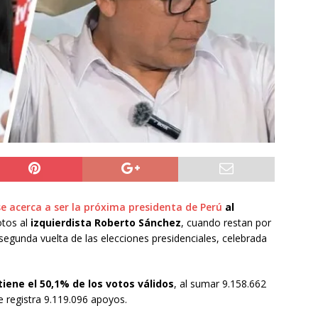
do Álvaro Jofre alerta por el futuro del Casino Municipal de
jo Municipal aprueba proyecto para mejorar el alumbrado
l Boro
ALTO HOSPICIO
a León XIV viajará a Uruguay, Argentina y Perú del 6 al 17 de
NACIONAL
se acerca a ser la próxima presidenta de Perú
al
otos al
izquierdista Roberto Sánchez
, cuando restan por
segunda vuelta de las elecciones presidenciales, celebrada
tiene el 50,1% de los votos válidos
, al sumar 9.158.662
e registra 9.119.096 apoyos.