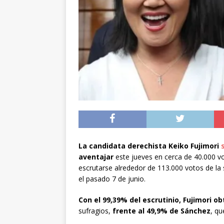
[ 05/08/2026 ]
Diputa
Iquique
DEPORTES
[ 05/08/2026 ]
Conce
público del sector E
[ 06/08/2026 ]
El pap
noviembre
INTER
La candidata derechista Keiko Fujimori
aventajar
este jueves en cerca de 40.000 v
escrutarse alrededor de 113.000 votos de la 
el pasado 7 de junio.
Con el 99,39% del escrutinio, Fujimori ob
sufragios,
frente al 49,9% de Sánchez
, qu