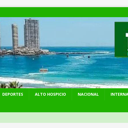
DEPORTES
ALTO HOSPICIO
NACIONAL
INTERN
 preventiva por influenza aviar tras nuevo hallazgo de ave