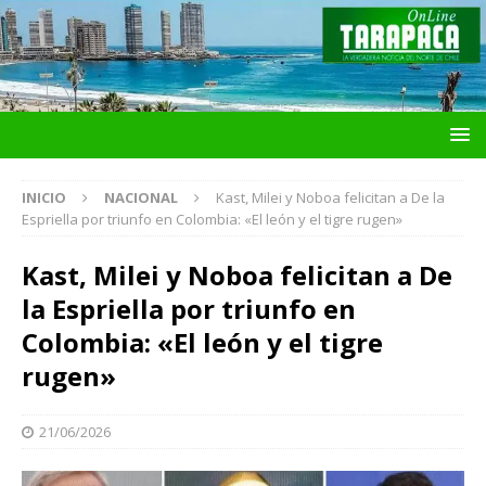
INICIO
NACIONAL
Kast, Milei y Noboa felicitan a De la
Espriella por triunfo en Colombia: «El león y el tigre rugen»
Kast, Milei y Noboa felicitan a De
la Espriella por triunfo en
Colombia: «El león y el tigre
rugen»
21/06/2026