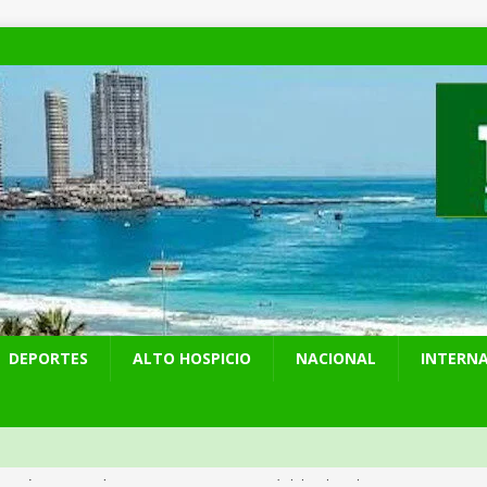
DEPORTES
ALTO HOSPICIO
NACIONAL
INTERN
 preventiva por influenza aviar tras nuevo hallazgo de ave