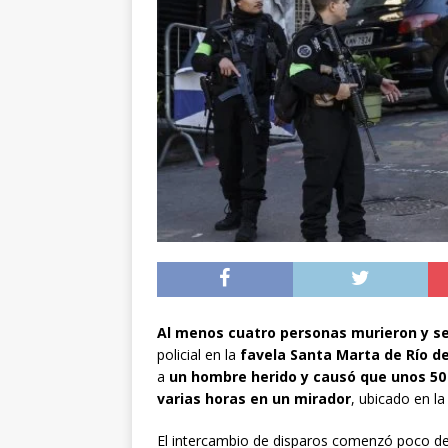
[ 05/08/2026 ]
Diputa
Iquique
DEPORTES
[ 05/08/2026 ]
Conce
público del sector E
[ 06/08/2026 ]
El pap
noviembre
INTER
Al menos cuatro personas murieron y se
policial en la
favela Santa Marta de Río de
a
un hombre herido y causó que unos 50 
varias horas en un mirador
, ubicado en l
El intercambio de disparos comenzó poco des