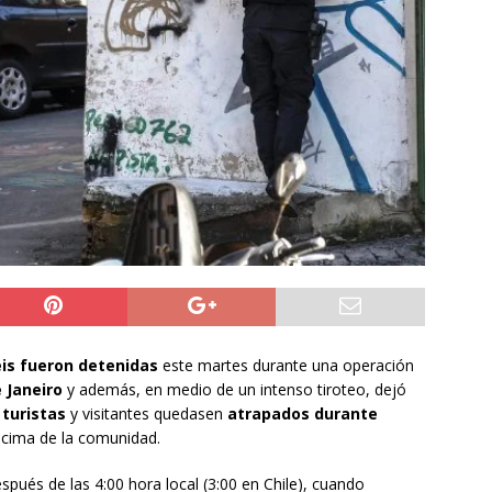
do Álvaro Jofre alerta por el futuro del Casino Municipal de
jo Municipal aprueba proyecto para mejorar el alumbrado
l Boro
ALTO HOSPICIO
a León XIV viajará a Uruguay, Argentina y Perú del 6 al 17 de
NACIONAL
is fueron detenidas
este martes durante una operación
 Janeiro
y además, en medio de un intenso tiroteo, dejó
turistas
y visitantes quedasen
atrapados durante
a cima de la comunidad.
pués de las 4:00 hora local (3:00 en Chile), cuando