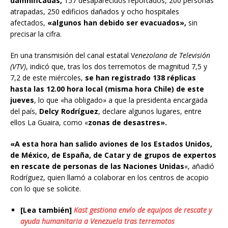
damnificadas,
157 desaparecidos reportados, 200 personas
atrapadas, 250 edificios dañados y ocho hospitales
afectados,
«algunos han debido ser evacuados»,
sin
precisar la cifra.
En una transmisión del canal estatal V
enezolana de Televisión
(VTV)
, indicó que, tras los dos terremotos de magnitud 7,5 y
7,2 de este miércoles,
se han registrado 138 réplicas
hasta las 12.00 hora local (misma hora Chile) de este
jueves
, lo que «ha obligado» a que la presidenta encargada
del país,
Delcy Rodríguez
, declare algunos lugares, entre
ellos La Guaira, como «
zonas de desastres».
«A esta hora han salido aviones de los Estados Unidos,
de México, de España, de Catar y de grupos de expertos
en rescate de personas de las Naciones Unidas
«, añadió
Rodríguez, quien llamó a colaborar en los centros de acopio
con lo que se solicite.
[Lea también]
Kast gestiona envío de equipos de rescate y
ayuda humanitaria a Venezuela tras terremotos