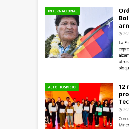
Ord
INTERNACIONAL
Bol
ar
29/
La Fi
expre
alzam
otros
bloq
12 
ALTO HOSPICIO
pro
Tec
29/
Con u
Miner