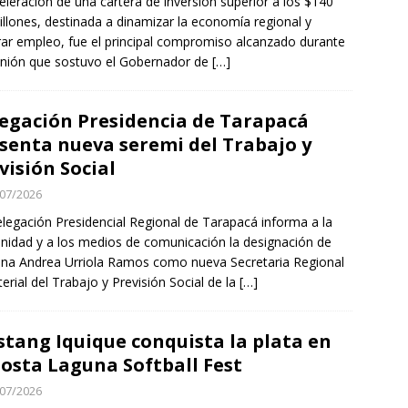
eleración de una cartera de inversión superior a los $140
illones, destinada a dinamizar la economía regional y
ar empleo, fue el principal compromiso alcanzado durante
unión que sostuvo el Gobernador de
[…]
egación Presidencia de Tarapacá
senta nueva seremi del Trabajo y
visión Social
07/2026
legación Presidencial Regional de Tarapacá informa a la
idad y a los medios de comunicación la designación de
ina Andrea Urriola Ramos como nueva Secretaria Regional
terial del Trabajo y Previsión Social de la
[…]
tang Iquique conquista la plata en
Costa Laguna Softball Fest
07/2026