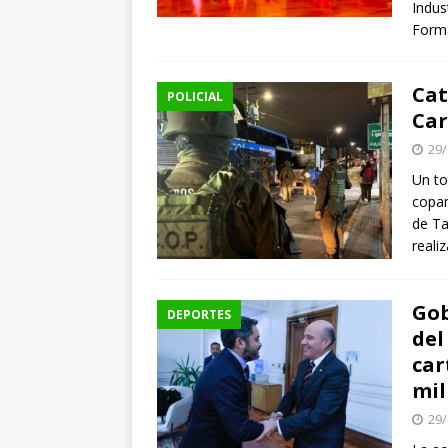
Indus
Forma
Cat
POLICIAL
Car
29/
Un to
copam
de Ta
reali
Gob
DEPORTES
del
car
mil
29/