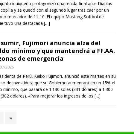
njunto iquiqueño protagonizó una reñida final ante Diablas
copilla y se quedó con el segundo lugar tras caer por un
ado marcador de 11-10. El equipo Mustang Softbol de
ue tuvo una destacada
[…]
asumir, Fujimori anuncia alza del
ldo mínimo y que mantendrá a FF.AA.
zonas de emergencia
07/2026
esidenta de Perú, Keiko Fujimori, anunció este martes en su
rso de investidura que su Gobierno aumentará en un 15% el
io mínimo, que pasará de 1.130 soles (331 dólares) a 1.300
 (382 dólares). «Para mejorar los ingresos de los
[…]
»