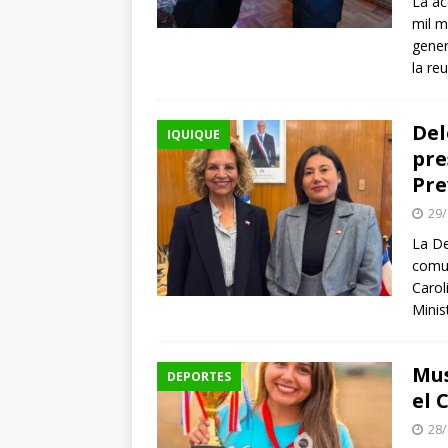
La ac
mil m
gener
la re
Del
IQUIQUE
pre
Pre
29/
La De
comun
Carol
Minis
Mus
DEPORTES
el 
28/