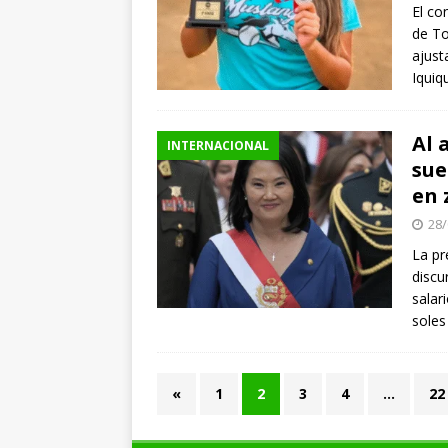
El co
de To
ajust
Iquiq
Al 
INTERNACIONAL
sue
en 
28/
La pr
discu
salar
soles
«
1
2
3
4
…
22