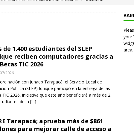
 de Mesa de Alto Hospicio brilla con diez podios en Segundo
BAR
te
ALTO HOSPICIO
Pleas
ineros resguarda la seguridad en el pueblo de Tarapacá
your
widge
 de 1.400 estudiantes del SLEP
area.
ontinúa avanzando en cartera de inversiones para fortalecer las
ique reciben computadores gracias a
PORTES
 Becas TIC 2026
que estafó a 200 familias en Alto Hospicio fue detenida en Puerto
07/2026
CIO
ordinación con Junaeb Tarapacá, el Servicio Local de
ción Pública (SLEP) Iquique participó en la entrega de las
es de inteligencia afirman que Marruecos facilitó ola de
 TIC 2026, iniciativa que este año beneficiará a más de 2
studiantes de la
INTERNACIONAL
[…]
 rechazó nulidad y confirmó absolución de Claudio Crespo por
E Tarapacá; aprueba más de $861
NACIONAL
lones para mejorar calle de acceso a
P Sede Iquique y Fundación Piñera Morel impulsan jornada para