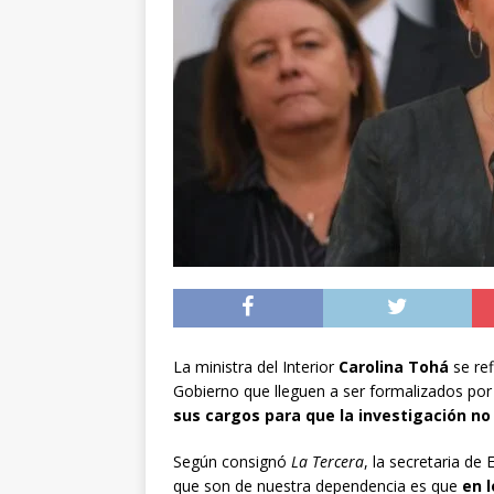
preventiva en la reg
[ 06/08/2026 ]
El pap
noviembre
INTER
[ 07/08/2026 ]
Diputa
Municipalidad y el 
La ministra del Interior
Carolina Tohá
se ref
Gobierno que lleguen a ser formalizados por 
sus cargos para que la investigación no 
Según consignó
La Tercera
, la secretaria de
que son de nuestra dependencia es que
en 