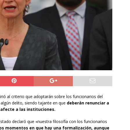
ión
POLICIAL
a León XIV viajará a Uruguay, Argentina y Perú del 6 al 17 de
NACIONAL
do Jofré oficia a la SCJ para fiscalizar el impacto fiscal en la
GORE Tarapacá
DEPORTES
irió al criterio que adoptarán sobre los funcionarios del
algún delito, siendo tajante en que
deberán renunciar a
afecte a las instituciones.
 Estado declaró que «nuestra filosofía con los funcionarios
los momentos en que hay una formalización, aunque