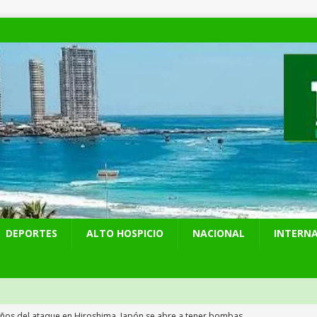
DEPORTES
ALTO HOSPICIO
NACIONAL
INTERN
años del ataque en Hiroshima, Japón se abre a tener bombas