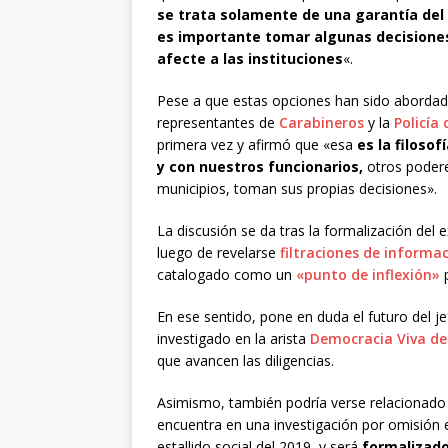
se trata solamente de una garantía de
es importante tomar algunas decisiones 
afecte a las instituciones
«.
Pese a que estas opciones han sido abordad
representantes de
Carabineros
y la
Policía
primera vez y afirmó que «esa
es la filoso
y con nuestros funcionarios,
otros poder
municipios, toman sus propias decisiones».
La discusión se da tras la formalización del 
luego de revelarse
filtraciones de informa
catalogado como un
«punto de inflexión»
p
En ese sentido, pone en duda el futuro del j
investigado en la arista
Democracia Viva de
que avancen las diligencias.
Asimismo, también podría verse relacionado 
encuentra en una investigación por omisión e
estallido social del 2019, y será
formalizado