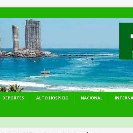
DEPORTES
ALTO HOSPICIO
NACIONAL
INTERN
 preventiva por influenza aviar tras nuevo hallazgo de ave