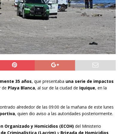
do Álvaro Jofre alerta por el futuro del Casino Municipal de
jo Municipal aprueba proyecto para mejorar el alumbrado
l Boro
ALTO HOSPICIO
a León XIV viajará a Uruguay, Argentina y Perú del 6 al 17 de
NACIONAL
amente 35 años
, que presentaba
una serie de impactos
r de
Playa Blanca
, al sur de la ciudad de
Iquique
, en la
contrado alrededor de las 09:00 de la mañana de este lunes
portiva
, quien dio aviso a las autoridades posteriormente.
en Organizado y Homicidios (ECOH)
del Ministerio
de Criminalística (Lacrim)
y
Brigada de Homicidios