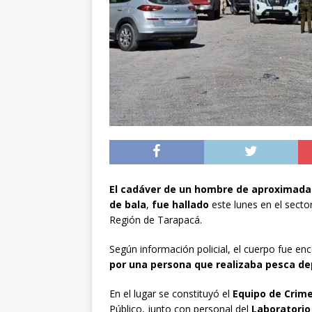
[ 05/08/2026 ]
Diputa
Iquique
DEPORTES
[ 05/08/2026 ]
Conce
público del sector E
[ 06/08/2026 ]
El pap
noviembre
INTER
El cadáver de un hombre de aproximad
de bala
,
fue hallado
este lunes en el secto
Región de Tarapacá.
Según información policial, el cuerpo fue en
por una persona que realizaba pesca de
En el lugar se constituyó el
Equipo de Crim
Público, junto con personal del
Laboratorio 