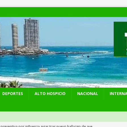
DEPORTES
ALTO HOSPICIO
NACIONAL
INTERN
 preventiva por influenza aviar tras nuevo hallazgo de ave