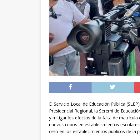
[ 05/08/2026 ]
Diputa
Iquique
DEPORTES
[ 05/08/2026 ]
Conce
público del sector E
[ 06/08/2026 ]
El pap
noviembre
INTER
El Servicio Local de Educación Pública (SLEP
Presidencial Regional, la Seremi de Educació
y mitigar los efectos de la falta de matrícula
nuevos cupos en establecimientos escolares d
cero en los establecimientos públicos de la p