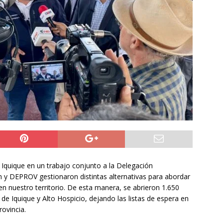
do Álvaro Jofre alerta por el futuro del Casino Municipal de
jo Municipal aprueba proyecto para mejorar el alumbrado
l Boro
ALTO HOSPICIO
a León XIV viajará a Uruguay, Argentina y Perú del 6 al 17 de
NACIONAL
) Iquique en un trabajo conjunto a la Delegación
n y DEPROV gestionaron distintas alternativas para abordar
 en nuestro territorio. De esta manera, se abrieron 1.650
e Iquique y Alto Hospicio, dejando las listas de espera en
rovincia.