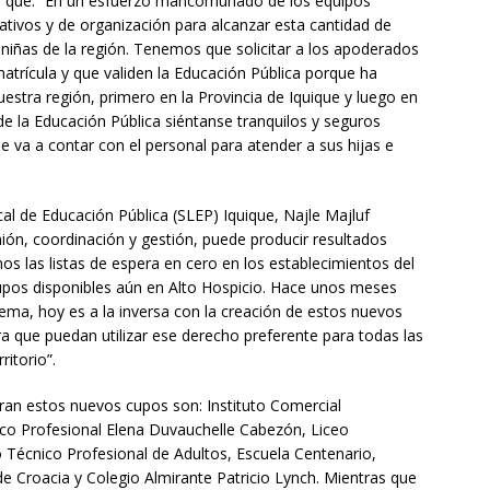
icó que: “En un esfuerzo mancomunado de los equipos
ativos y de organización para alcanzar esta cantidad de
 niñas de la región. Tenemos que solicitar a los apoderados
matrícula y que validen la Educación Pública porque ha
tra región, primero en la Provincia de Iquique y luego en
e la Educación Pública siéntanse tranquilos y seguros
e va a contar con el personal para atender a sus hijas e
ocal de Educación Pública (SLEP) Iquique, Najle Majluf
ón, coordinación y gestión, puede producir resultados
s las listas de espera en cero en los establecimientos del
pos disponibles aún en Alto Hospicio. Hace unos meses
tema, hoy es a la inversa con la creación de estos nuevos
a que puedan utilizar ese derecho preferente para todas las
rritorio”.
ran estos nuevos cupos son: Instituto Comercial
co Profesional Elena Duvauchelle Cabezón, Liceo
o Técnico Profesional de Adultos, Escuela Centenario,
 de Croacia y Colegio Almirante Patricio Lynch. Mientras que