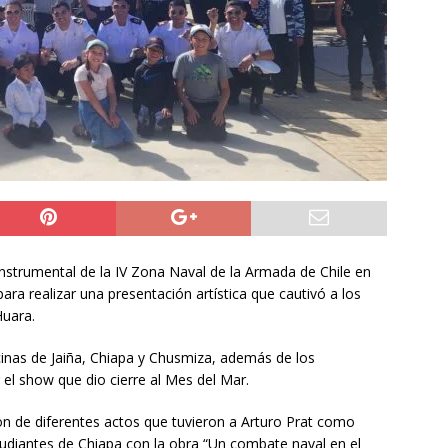
NACIONAL
 preventiva por influenza aviar tras nuevo hallazgo de ave
 Iquique
IQUIQUE
años del ataque en Hiroshima, Japón se abre a tener bombas
ACIONAL
instrumental de la IV Zona Naval de la Armada de Chile en
para realizar una presentación artística que cautivó a los
Huara.
ecinas de Jaiña, Chiapa y Chusmiza, además de los
 el show que dio cierre al Mes del Mar.
ron de diferentes actos que tuvieron a Arturo Prat como
studiantes de Chiapa con la obra “Un combate naval en el