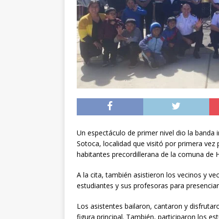
noviembre
INTER
[ 06/08/2026 ]
Alerta
silvestre positiva en
[ 07/08/2026 ]
A 81 
nucleares
INTERN
Un espectáculo de primer nivel dio la banda 
Sotoca, localidad que visitó por primera vez 
habitantes precordillerana de la comuna de 
A la cita, también asistieron los vecinos y v
estudiantes y sus profesoras para presenciar
Los asistentes bailaron, cantaron y disfruta
figura principal. También, participaron los e