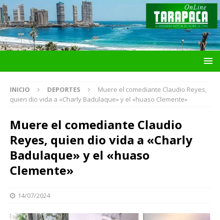
INICIO
DEPORTES
Muere el comediante Claudio Reyes,
quien dio vida a «Charly Badulaque» y el «huaso Clemente»
Muere el comediante Claudio
Reyes, quien dio vida a «Charly
Badulaque» y el «huaso
Clemente»
14/07/2024