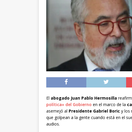
[ 05/08/2026 ]
Diputa
Iquique
DEPORTES
[ 05/08/2026 ]
Conce
público del sector E
[ 06/08/2026 ]
El pap
noviembre
INTER
El
abogado Juan Pablo Hermosilla
reafirm
política» del Gobierno
en el marco de la
ca
asemejó al
Presidente Gabriel Boric
y los 
que golpean a la gente cuando está en el sue
audios.