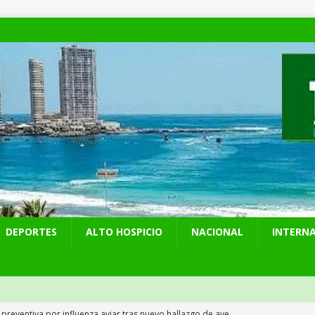
DEPORTES
ALTO HOSPICIO
NACIONAL
INTERN
 preventiva por influenza aviar tras nuevo hallazgo de ave