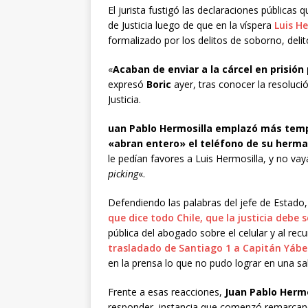
El jurista fustigó las declaraciones públicas 
de Justicia luego de que en la víspera
Luis H
formalizado por los delitos de soborno, delito
«
Acaban de enviar a la cárcel en prisión
expresó
Boric
ayer, tras conocer la resolució
Justicia.
uan Pablo Hermosilla emplazó más tempr
«abran entero» el teléfono de su herm
le pedían favores a Luis Hermosilla, y no v
picking
«.
Defendiendo las palabras del jefe de Estado,
que dice todo Chile, que la justicia debe
pública del abogado sobre el celular y al 
trasladado de Santiago 1 a Capitán Yábe
en la prensa lo que no pudo lograr en una sa
Frente a esas reacciones,
Juan Pablo Hermo
responder, instancia que comenzó remarcan