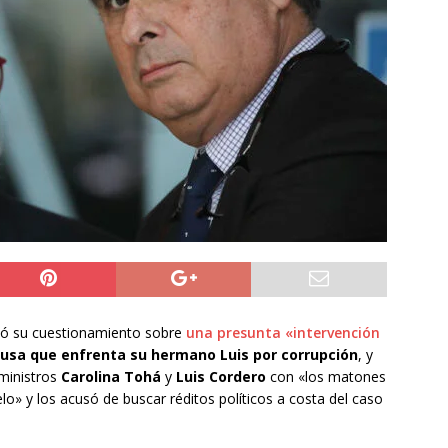
do Álvaro Jofre alerta por el futuro del Casino Municipal de
jo Municipal aprueba proyecto para mejorar el alumbrado
l Boro
ALTO HOSPICIO
a León XIV viajará a Uruguay, Argentina y Perú del 6 al 17 de
NACIONAL
ó su cuestionamiento sobre
una presunta «intervención
usa que enfrenta su hermano Luis por corrupción
, y
ministros
Carolina Tohá
y
Luis Cordero
con «los matones
lo» y los acusó de buscar réditos políticos a costa del caso