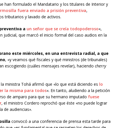
que han formulado el Mandatario y los titulares de Interior y
ermosilla fuera enviado a prisión preventiva
,
s tributarios y lavado de activos.
 preventiva a
un señor que se creía todopoderoso
«,
n judicial, que marcó el inicio formal del caso audios en la
ano este miércoles, en una entrevista radial, a que
ano
, «y veamos qué fiscales y qué ministros (de tribunales)
ayan escogiendo (cuáles mensajes revelar), haciendo
cherry
 la ministra Tohá afirmó que «lo que está diciendo es
lo
 ser la misma para todos
«. En tanto, aludiendo a la petición
recurso de amparo para que su hermano imputado
fuese
r
, el ministro Cordero reprochó que éste «no puede lograr
la de audiencias».
silla
convocó a una conferencia de prensa esta tarde para
do que «es fundamental que se respeten los derechos de