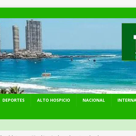
DEPORTES
ALTO HOSPICIO
NACIONAL
INTERN
años del ataque en Hiroshima, Japón se abre a tener bombas