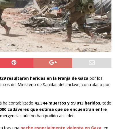
ión
POLICIAL
a León XIV viajará a Uruguay, Argentina y Perú del 6 al 17 de
NACIONAL
do Jofré oficia a la SCJ para fiscalizar el impacto fiscal en la
GORE Tarapacá
DEPORTES
29 resultaron heridas en la Franja de Gaza
por los
 datos del Ministerio de Sanidad del enclave, controlado por
ra ha contabilizado
42.344 muertos y 99.013 heridos
, todo
000 cadáveres que estima que se encuentran entre
emergencias aún no han podido acceder.
ega tras una
noche especialmente violenta en Gaza
, en