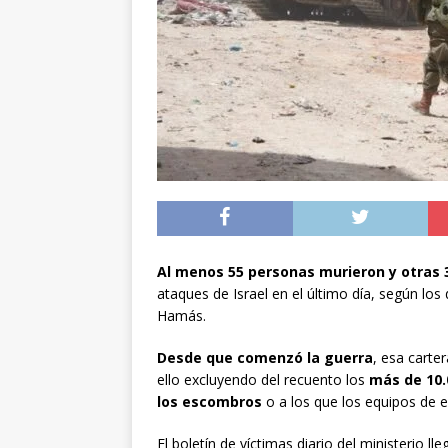
preventiva en la reg
[ 06/08/2026 ]
El pap
noviembre
INTER
[ 07/08/2026 ]
Diputa
Municipalidad y el 
Al menos 55 personas murieron y otras 3
ataques de Israel en el último día, según los
Hamás.
Desde que comenzó la guerra
, esa carte
ello excluyendo del recuento los
más de 10.
los escombros
o a los que los equipos de 
El boletín de víctimas diario del ministerio ll