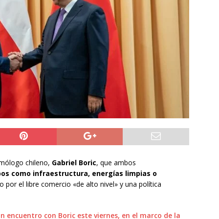
ros de la Unión Europea acuerdan reforzar fronteras, retornos y
prana tras la crisis en Ceuta
INTERNACIONAL
o del cobre alcanzó un nuevo máximo histórico
NACIONAL
s millonarios en el Gobierno: 46 funcionarios de
nan igual o más que el presidente Kast
DEPORTES
omólogo chileno,
Gabriel Boric
, que ambos
os como infraestructura, energías limpias o
 por el libre comercio «de alto nivel» y una política
n encuentro con Boric este viernes, en el marco de la