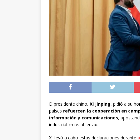
[ 04/08/2026 ]
Minist
sistema de alerta tem
[ 04/08/2026 ]
Preci
[ 05/08/2026 ]
Sueldo
superintendencias ga
El presidente chino,
Xi Jinping
, pidió a su h
países
refuercen la cooperación en camp
información y comunicaciones
, apostando
industrial «más abierta».
Xi llevó a cabo estas declaraciones durante
u