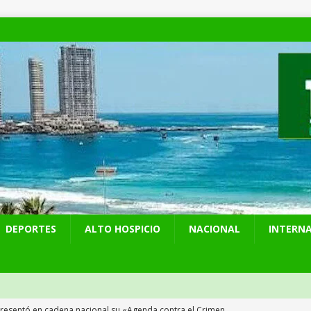
DEPORTES
ALTO HOSPICIO
NACIONAL
INTERN
presentó en cadena nacional su «Agenda contra el Crimen