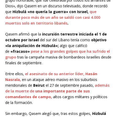
grupo honorable, que fue celebrada por todos los amantes de
Dios», dijo Qasem en un discurso televisado, donde recordó
que
Hizbulá «no quería la guerra» con Israel,
que
durante poco más de un año se saldó con
casi 4.000
muertos solo en territorio libanés
.
Qasem afirmó que la
incursión terrestre iniciada el 1 de
octubre por Israel
del sur del Líbano tenía como
objetivo
«la aniquilación de Hizbulá»;
algo que calificó
de
«fracaso»
pese a los grandes golpes
que ha sufrido el
grupo
tras la campaña masiva de bombardeos israelíes desde
finales de septiembre.
Entre ellos,
el asesinato de su anterior líder,
Hasán
Nasrala,
en un ataque aéreo masivo en los suburbios
meridionales de
Beirut
el 27 de septiembre pasado,
además
de la muerte de
una importante parte de sus
comandantes de campo,
altos cargos militares y políticos
de la formación.
Sin embargo, Qasem alegó que, tras estos golpes,
Hizbulá