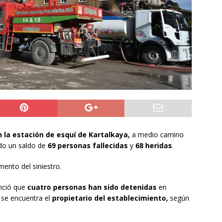
6 becados se les pago los estudios en el extranjero y nunca
OLICIAL
puesta del Gobierno que busca facilitar el ingreso a Carabineros
NACIONAL
rribó a Colombia para asistir a la asunción de Abelardo de la
L
n la estación de esquí de Kartalkaya,
a medio camino
do un saldo de
69 personas fallecidas
y
68 heridas
.
ento del siniestro.
nció que
cuatro personas han sido detenidas
en
s se encuentra el
propietario del establecimiento,
según