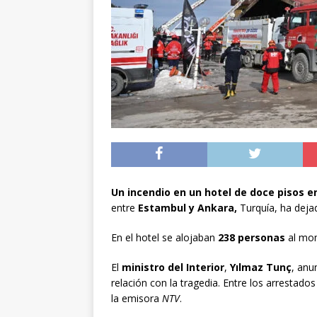
[ 05/08/2026 ]
A 1.66
volvieron a Chile
P
[ 05/08/2026 ]
La pro
desde los 17 años
[ 07/08/2026 ]
Kast a
Espriella
NACIONA
Un incendio en un hotel de doce pisos e
entre
Estambul y Ankara,
Turquía, ha deja
En el hotel se alojaban
238 personas
al mom
El
ministro del Interior
,
Yılmaz Tunç
, anu
relación con la tragedia. Entre los arrestado
la emisora
NTV
.