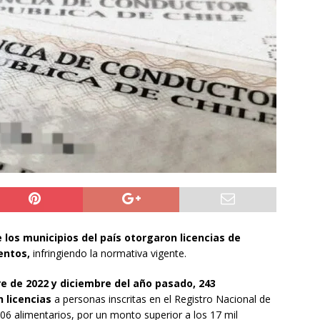
ión
POLICIAL
a León XIV viajará a Uruguay, Argentina y Perú del 6 al 17 de
NACIONAL
do Jofré oficia a la SCJ para fiscalizar el impacto fiscal en la
GORE Tarapacá
DEPORTES
 los municipios del país otorgaron licencias de
entos,
infringiendo la normativa vigente.
e de 2022 y diciembre del año pasado, 243
 licencias
a personas inscritas en el Registro Nacional de
6 alimentarios, por un monto superior a los 17 mil