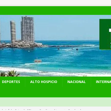
DEPORTES
ALTO HOSPICIO
NACIONAL
INTERN
años del ataque en Hiroshima, Japón se abre a tener bombas