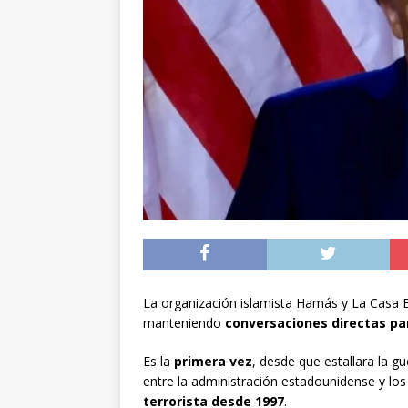
Zonal Federado Nor
[ 04/08/2026 ]
Carab
POLICIAL
[ 05/08/2026 ]
A 1.66
volvieron a Chile
P
La organización islamista Hamás y La Casa 
manteniendo
conversaciones directas par
Es la
primera vez
, desde que estallara la 
entre la administración estadounidense y los
terrorista desde 1997
.