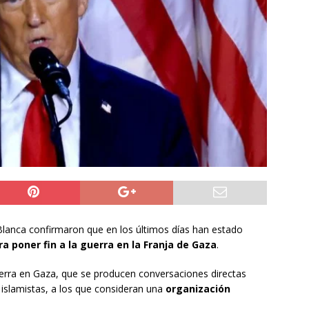
te
ALTO HOSPICIO
ineros resguarda la seguridad en el pueblo de Tarapacá
6 becados se les pago los estudios en el extranjero y nunca
OLICIAL
Blanca confirmaron que en los últimos días han estado
a poner fin a la guerra en la Franja de Gaza
.
guerra en Gaza, que se producen conversaciones directas
 islamistas, a los que consideran una
organización