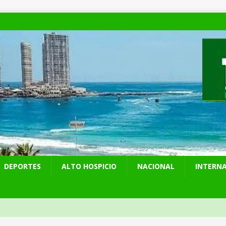
DEPORTES
ALTO HOSPICIO
NACIONAL
INTERN
yahu amplía distancia con Trump y rechaza acuerdo de paz para