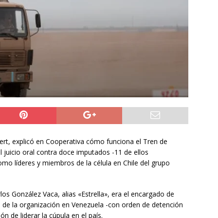
ltos
ALTO HOSPICIO
io en Carabineros anunciado por Arrau apunta a filtración de
l origen de las cirugías de la esposa de Araya
NACIONAL
al Néstor Gabriel Jofre pedirá retirar los limpiapaeabrisas de las
QUIQUE
inert, explicó en Cooperativa cómo funciona el Tren de
 juicio oral contra doce imputados -11 de ellos
mo líderes y miembros de la célula en Chile del grupo
os González Vaca, alias «Estrella», era el encargado de
s de la organización en Venezuela -con orden de detención
ón de liderar la cúpula en el país.