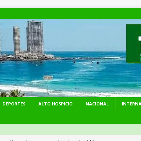
DEPORTES
ALTO HOSPICIO
NACIONAL
INTERN
presentó en cadena nacional su «Agenda contra el Crimen