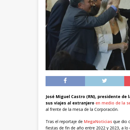
[ 04/08/2026 ]
Minist
sistema de alerta tem
[ 04/08/2026 ]
Preci
[ 05/08/2026 ]
Sueldo
superintendencias ga
José Miguel Castro (RN), presidente de l
sus viajes al extranjero
en medio de la s
al frente de la mesa de la Corporación.
Tras el reportaje de
MegaNoticias
que dio 
fiestas de fin de año entre 2022 y 2023, a l