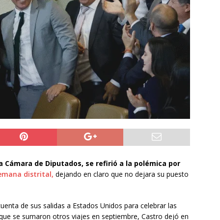
ros de la Unión Europea acuerdan reforzar fronteras, retornos y
prana tras la crisis en Ceuta
INTERNACIONAL
o del cobre alcanzó un nuevo máximo histórico
NACIONAL
s millonarios en el Gobierno: 46 funcionarios de
nan igual o más que el presidente Kast
DEPORTES
a Cámara de Diputados, se refirió a la polémica por
emana distrital,
dejando en claro que no dejara su puesto
cuenta de sus salidas a Estados Unidos para celebrar las
o que se sumaron otros viajes en septiembre, Castro dejó en