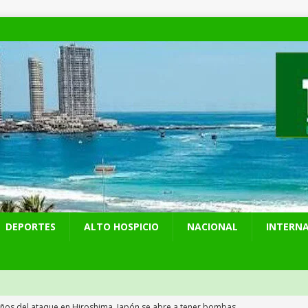
DEPORTES
ALTO HOSPICIO
NACIONAL
INTERN
años del ataque en Hiroshima, Japón se abre a tener bombas