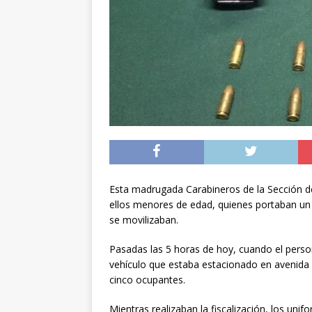
preventiva en la reg
[ 06/08/2026 ]
El pap
noviembre
INTER
[ 07/08/2026 ]
Diputa
Municipalidad y el 
Esta madrugada Carabineros de la Sección de 
ellos menores de edad, quienes portaban un 
se movilizaban.
Pasadas las 5 horas de hoy, cuando el person
vehículo que estaba estacionado en avenida
cinco ocupantes.
Mientras realizaban la fiscalización, los un