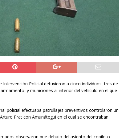
ión
POLICIAL
a León XIV viajará a Uruguay, Argentina y Perú del 6 al 17 de
NACIONAL
do Jofré oficia a la SCJ para fiscalizar el impacto fiscal en la
GORE Tarapacá
DEPORTES
Intervención Policial detuvieron a cinco individuos, tres de
armamento y municiones al interior del vehículo en el que
al policial efectuaba patrullajes preventivos controlaron un
 Arturo Prat con Amunátegui en el cual se encontraban
iformados observaron que debajo del asiento del copiloto