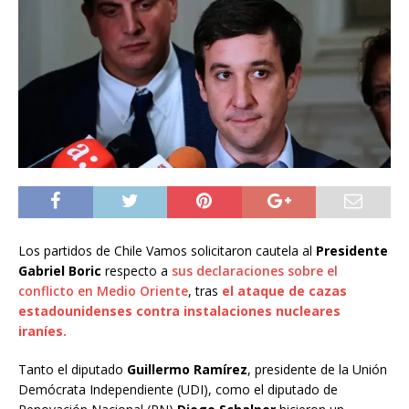
Los partidos de Chile Vamos solicitaron cautela al
Presidente
Gabriel Boric
respecto a
sus declaraciones sobre el
conflicto en Medio Oriente
, tras
el ataque de cazas
estadounidenses contra instalaciones nucleares
iraníes.
Tanto el diputado
Guillermo Ramírez
, presidente de la Unión
Demócrata Independiente (UDI), como el diputado de