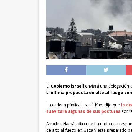
[ 05/08/2026 ]
Diputa
Iquique
DEPORTES
[ 05/08/2026 ]
Conce
público del sector E
[ 06/08/2026 ]
El pap
noviembre
INTER
El
Gobierno israelí
enviará una delegación a
la
última propuesta de alto al fuego c
La cadena pública israelí, Kan, dijo que
la de
suavizara algunas de sus posturas
sobre
Anoche, Hamás dijo que ha dado una respu
de alto al fuego en Gaza y está preparado p