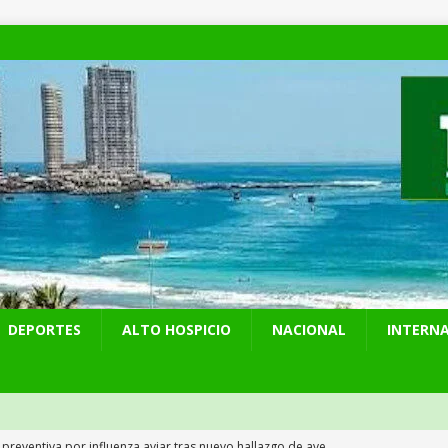
DEPORTES
ALTO HOSPICIO
NACIONAL
INTERN
 preventiva por influenza aviar tras nuevo hallazgo de ave