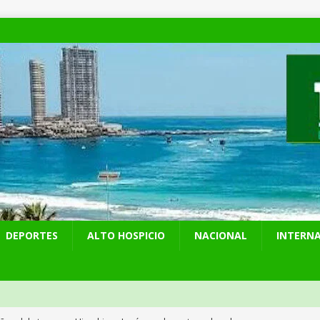
DEPORTES
ALTO HOSPICIO
NACIONAL
INTERN
años del ataque en Hiroshima, Japón se abre a tener bombas