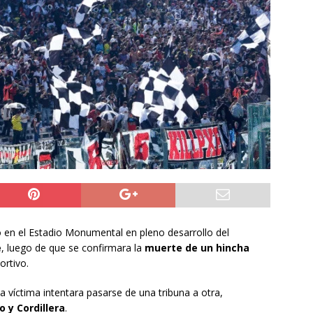
ión
POLICIAL
a León XIV viajará a Uruguay, Argentina y Perú del 6 al 17 de
NACIONAL
do Jofré oficia a la SCJ para fiscalizar el impacto fiscal en la
GORE Tarapacá
DEPORTES
 en el Estadio Monumental en pleno desarrollo del
e
, luego de que se confirmara la
muerte de un hincha
ortivo.
a víctima intentara pasarse de una tribuna a otra,
o y Cordillera
.