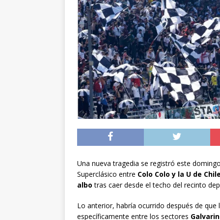
preventiva en la reg
[ 06/08/2026 ]
El pap
noviembre
INTER
[ 07/08/2026 ]
Diputa
Municipalidad y el 
Una nueva tragedia se registró este domingo
Superclásico entre
Colo Colo y la U de Chil
albo
tras caer desde el techo del recinto dep
Lo anterior, habría ocurrido después de que l
específicamente entre los sectores
Galvarin