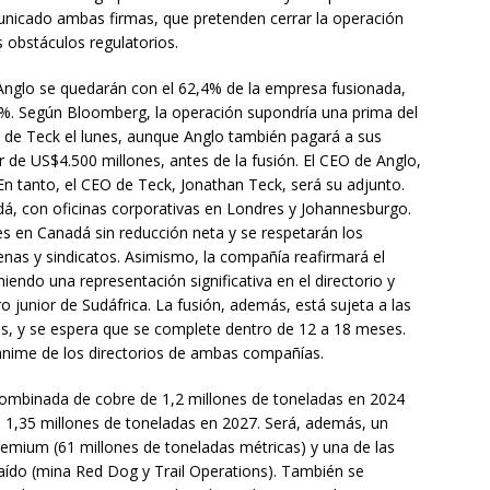
nicado ambas firmas, que pretenden cerrar la operación
 obstáculos regulatorios.
 Anglo se quedarán con el 62,4% de la empresa fusionada,
6%. Según Bloomberg, la operación supondría una prima del
s de Teck el lunes, aunque Anglo también pagará a sus
r de US$4.500 millones, antes de la fusión. El CEO de Anglo,
n tanto, el CEO de Teck, Jonathan Teck, será su adjunto.
á, con oficinas corporativas en Londres y Johannesburgo.
s en Canadá sin reducción neta y se respetarán los
nas y sindicatos. Asimismo, la compañía reafirmará el
ndo una representación significativa en el directorio y
o junior de Sudáfrica. La fusión, además, está sujeta a las
ias, y se espera que se complete dentro de 12 a 18 meses.
nime de los directorios de ambas compañías.
combinada de cobre de 1,2 millones de toneladas en 2024
1,35 millones de toneladas en 2027. Será, además, un
remium (61 millones de toneladas métricas) y una de las
aído (mina Red Dog y Trail Operations). También se