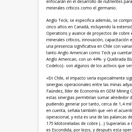
enfocarán en el desarrollo de nutrientes par
minerales críticos como el germanio.
Anglo Teck, se especifica además, se compro
cinco años en Canadá, incluyendo la extensió
Operations y avance de proyectos de cobre e
minerales críticos, innovación, capacitación 
una presencia significativa en Chile con var
tanto Anglo American como Teck ya cuentan 
Anglo American, con un 44%- y Quebrada Bl
Codelco)- son algunos de los activos que se
«En Chile, el impacto sería especialmente sign
sinergias operacionales entre las minas adya
Faúndez, líder de Economía en GEM Mining 
estas sinergias permitirían sumar alrededor d
pudiendo generar por tanto, cerca de 1,4 mi
en cuenta, señala también que «en el acuerd
operacional, y esta es una de las palancas d
175 kilotoneladas de cobre (…) Superarías a 
es Escondida, por lejos, y después esta oper