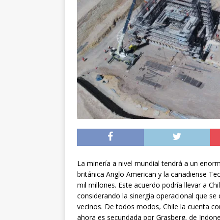
[ 04/08/2026 ]
Minist
sistema de alerta tem
[ 04/08/2026 ]
Preci
[ 05/08/2026 ]
Sueldo
superintendencias ga
La minería a nivel mundial tendrá a un enorm
británica Anglo American y la canadiense Te
mil millones. Este acuerdo podría llevar a C
considerando la sinergia operacional que se
vecinos. De todos modos, Chile la cuenta c
ahora es secundada por Grasberg, de Indone