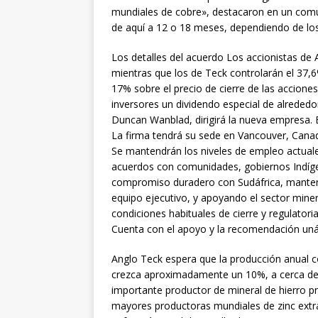
mundiales de cobre», destacaron en un comu
de aquí a 12 o 18 meses, dependiendo de los
Los detalles del acuerdo Los accionistas de
mientras que los de Teck controlarán el 37,
17% sobre el precio de cierre de las accione
inversores un dividendo especial de alrededo
Duncan Wanblad, dirigirá la nueva empresa. E
La firma tendrá su sede en Vancouver, Canad
Se mantendrán los niveles de empleo actuale
acuerdos con comunidades, gobiernos Indíge
compromiso duradero con Sudáfrica, mantenie
equipo ejecutivo, y apoyando el sector miner
condiciones habituales de cierre y regulator
Cuenta con el apoyo y la recomendación uná
Anglo Teck espera que la producción anual 
crezca aproximadamente un 10%, a cerca de 
importante productor de mineral de hierro p
mayores productoras mundiales de zinc extr