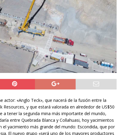
ros de la Unión Europea acuerdan reforzar fronteras, retornos y
prana tras la crisis en Ceuta
INTERNACIONAL
o del cobre alcanzó un nuevo máximo histórico
NACIONAL
s millonarios en el Gobierno: 46 funcionarios de
nan igual o más que el presidente Kast
DEPORTES
e actor: «Anglo Teck», que nacerá de la fusión entre la
ck Resources, y que estará valorada en alrededor de US$50
hile a tener la segunda mina más importante del mundo,
 daría entre Quebrada Blanca y Collahuasi, hoy yacimientos
on el yacimiento más grande del mundo: Escondida, que por
sia. El nuevo grupo «será uno de los mayores productores