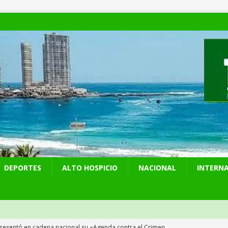
DEPORTES
ALTO HOSPICIO
NACIONAL
INTERN
presentó en cadena nacional su «Agenda contra el Crimen