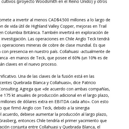
a cultivos (proyecto Woodsmith en el Reino Unido) y otros
mete a invertir al menos CAD$4.500 millones a lo largo de
n de vida útil de Highland Valley Copper, mejoras en Trail
n Columbia Británica. También invertirá en exploración de
e investigación. Las operaciones en Chile Anglo Teck tendrá
ias operaciones mineras de cobre de clase mundial. Es que
con presencia en nuestro país. Collahuasi -actualmente de
anca -en manos de Teck, que posee el 60% (un 10% es de
rán claves en el nuevo proceso.
ificativo. Una de las claves de la fusión está en las
centes Quebrada Blanca y Collahuasi», dice Patricio
Consulting. Agrega que «de acuerdo con ambas compañías,
e 175 kt anuales de producción adicional en el largo plazo,
l millones de dólares extra en EBITDA cada año». Con esto
o que firmó Anglo con Teck, debido a la sinergia
el acuerdo, debiese aumentar la producción al largo plazo,
Grasberg, entonces Chile tendría el primer yacimiento que
ación conjunta entre Collahuasi y Quebrada Blanca, el