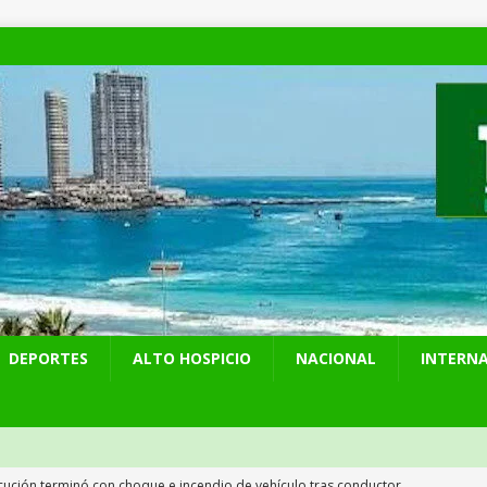
DEPORTES
ALTO HOSPICIO
NACIONAL
INTERN
cución terminó con choque e incendio de vehículo tras conductor