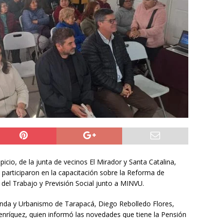
y Venezuela reactivan oficialmente sus relaciones consulares tras
tico
NACIONAL
 sabe del grave accidente vehicular que sufrió Nelson Tapia:
de ebriedad
DEPORTES
a preventiva para la Región de Tarapacá
IQUIQUE
cio, de la junta de vecinos El Mirador y Santa Catalina,
 participaron en la capacitación sobre la Reforma de
 del Trabajo y Previsión Social junto a MINVU.
vienda y Urbanismo de Tarapacá, Diego Rebolledo Flores,
Henríquez, quien informó las novedades que tiene la Pensión