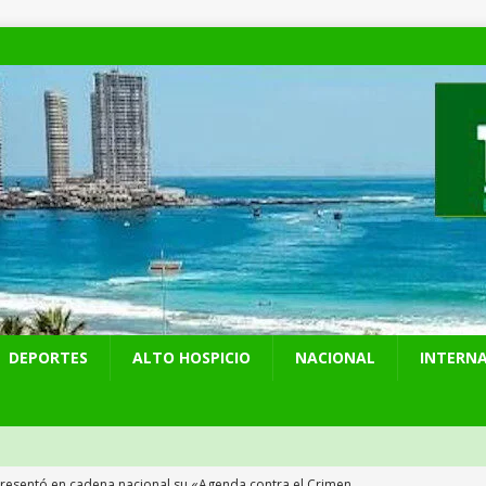
DEPORTES
ALTO HOSPICIO
NACIONAL
INTERN
presentó en cadena nacional su «Agenda contra el Crimen