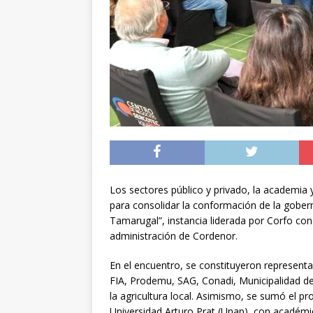
[ 04/08/2026 ]
Minist
sistema de alerta tem
[ 04/08/2026 ]
Preci
[ 05/08/2026 ]
Sueldo
superintendencias ga
Los sectores público y privado, la academia y
para consolidar la conformación de la goberna
Tamarugal”, instancia liderada por Corfo con
administración de Cordenor.
En el encuentro, se constituyeron represent
FIA, Prodemu, SAG, Conadi, Municipalidad d
la agricultura local. Asimismo, se sumó el p
Universidad Arturo Prat (Unap), con académic