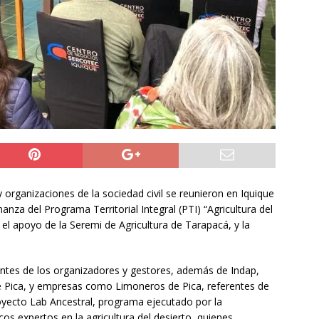
ros de la Unión Europea acuerdan reforzar fronteras, retornos y
prana tras la crisis en Ceuta
INTERNACIONAL
o del cobre alcanzó un nuevo máximo histórico
NACIONAL
s millonarios en el Gobierno: 46 funcionarios de
nan igual o más que el presidente Kast
DEPORTES
 organizaciones de la sociedad civil se reunieron en Iquique
nza del Programa Territorial Integral (PTI) “Agricultura del
 el apoyo de la Seremi de Agricultura de Tarapacá, y la
antes de los organizadores y gestores, además de Indap,
e Pica, y empresas como Limoneros de Pica, referentes de
royecto Lab Ancestral, programa ejecutado por la
os expertos en la agricultura del desierto, quienes