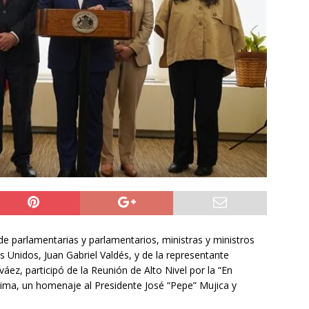
do Álvaro Jofre alerta por el futuro del Casino Municipal de
jo Municipal aprueba proyecto para mejorar el alumbrado
l Boro
ALTO HOSPICIO
a León XIV viajará a Uruguay, Argentina y Perú del 6 al 17 de
NACIONAL
 parlamentarias y parlamentarios, ministras y ministros
 Unidos, Juan Gabriel Valdés, y de la representante
ez, participó de la Reunión de Alto Nivel por la “En
ima, un homenaje al Presidente José “Pepe” Mujica y