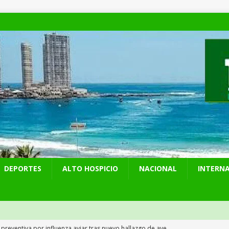
DEPORTES
ALTO HOSPICIO
NACIONAL
INTERN
 preventiva por influenza aviar tras nuevo hallazgo de ave