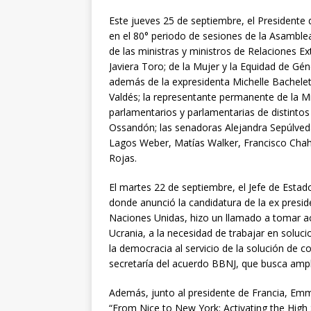
Este jueves 25 de septiembre, el Presidente de
en el 80° periodo de sesiones de la Asamb
de las ministras y ministros de Relaciones Ext
Javiera Toro; de la Mujer y la Equidad de Gé
además de la expresidenta Michelle Bachelet
Valdés; la representante permanente de la M
parlamentarios y parlamentarias de distintos
Ossandón; las senadoras Alejandra Sepúlveda
Lagos Weber, Matías Walker, Francisco Chahu
Rojas.
El martes 22 de septiembre, el Jefe de Esta
donde anunció la candidatura de la ex preside
Naciones Unidas, hizo un llamado a tomar a
Ucrania, a la necesidad de trabajar en soluci
la democracia al servicio de la solución de co
secretaría del acuerdo BBNJ, que busca ampl
Además, junto al presidente de Francia, Em
“From Nice to New York: Activating the High