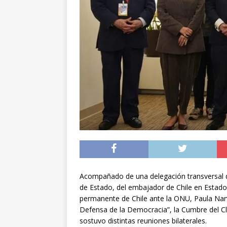
[ 05/08/2026 ]
Diputa
Iquique
DEPORTES
[ 05/08/2026 ]
Conce
público del sector E
[ 06/08/2026 ]
El pap
noviembre
INTER
Acompañado de una delegación transversal de
de Estado, del embajador de Chile en Estados
permanente de Chile ante la ONU, Paula Narvá
Defensa de la Democracia”, la Cumbre del Cl
sostuvo distintas reuniones bilaterales.