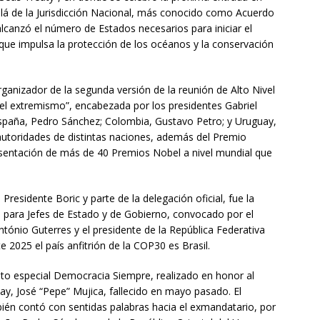
llá de la Jurisdicción Nacional, más conocido como Acuerdo
lcanzó el número de Estados necesarios para iniciar el
ue impulsa la protección de los océanos y la conservación
rganizador de la segunda versión de la reunión de Alto Nivel
el extremismo”, encabezada por los presidentes Gabriel
; España, Pedro Sánchez; Colombia, Gustavo Petro; y Uruguay,
utoridades de distintas naciones, además del Premio
esentación de más de 40 Premios Nobel a nivel mundial que
 Presidente Boric y parte de la delegación oficial, fue la
 para Jefes de Estado y de Gobierno, convocado por el
ntónio Guterres y el presidente de la República Federativa
te 2025 el país anfitrión de la COP30 es Brasil.
to especial Democracia Siempre, realizado en honor al
uay, José “Pepe” Mujica, fallecido en mayo pasado. El
ién contó con sentidas palabras hacia el exmandatario, por