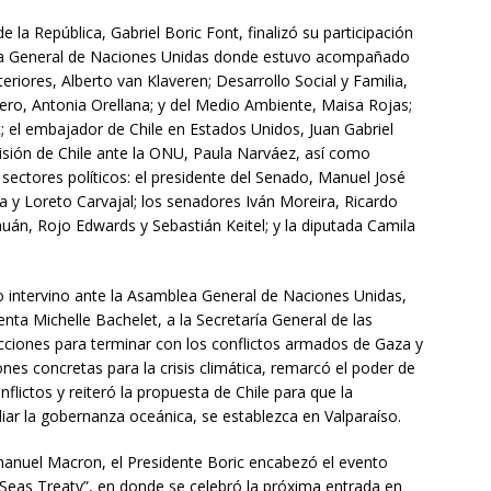
 la República, Gabriel Boric Font, finalizó su participación
lea General de Naciones Unidas donde estuvo acompañado
eriores, Alberto van Klaveren; Desarrollo Social y Familia,
nero, Antonia Orellana; y del Medio Ambiente, Maisa Rojas;
; el embajador de Chile en Estados Unidos, Juan Gabriel
isión de Chile ante la ONU, Paula Narváez, así como
 sectores políticos: el presidente del Senado, Manuel José
 y Loreto Carvajal; los senadores Iván Moreira, Ricardo
án, Rojo Edwards y Sebastián Keitel; y la diputada Camila
do intervino ante la Asamblea General de Naciones Unidas,
nta Michelle Bachelet, a la Secretaría General de las
cciones para terminar con los conflictos armados de Gaza y
ones concretas para la crisis climática, remarcó el poder de
nflictos y reiteró la propuesta de Chile para que la
iar la gobernanza oceánica, se establezca en Valparaíso.
manuel Macron, el Presidente Boric encabezó el evento
 Seas Treaty”, en donde se celebró la próxima entrada en